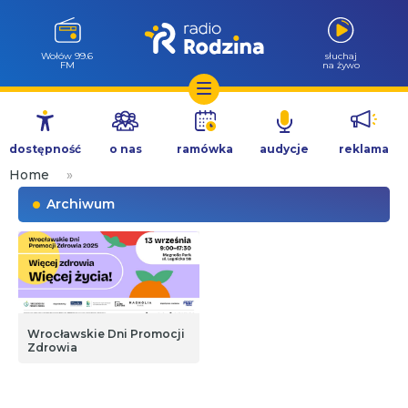
Wołów 99.6
słuchaj
FM
na żywo
Przejdź
do
dostępność
o nas
ramówka
audycje
reklama
treści
Home
»
Archiwum
Wrocławskie Dni Promocji
Zdrowia