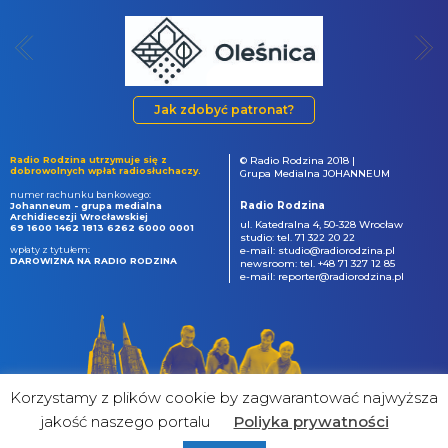
Jak zdobyć patronat?
Radio Rodzina utrzymuje się z
© Radio Rodzina 2018 |
dobrowolnych wpłat radiosłuchaczy.
Grupa Medialna JOHANNEUM
numer rachunku bankowego:
Radio Rodzina
Johanneum - grupa medialna
Archidiecezji Wrocławskiej
ul. Katedralna 4, 50-328 Wrocław
69 1600 1462 1813 6262 6000 0001
studio: tel. 71 322 20 22
wpłaty z tytułem:
e-mail: studio@radiorodzina.pl
DAROWIZNA NA RADIO RODZINA
newsroom: tel. +48 71 327 12 85
e-mail: reporter@radiorodzina.pl
Korzystamy z plików cookie by zagwarantować najwyższa
jakość naszego portalu
Poliyka prywatności