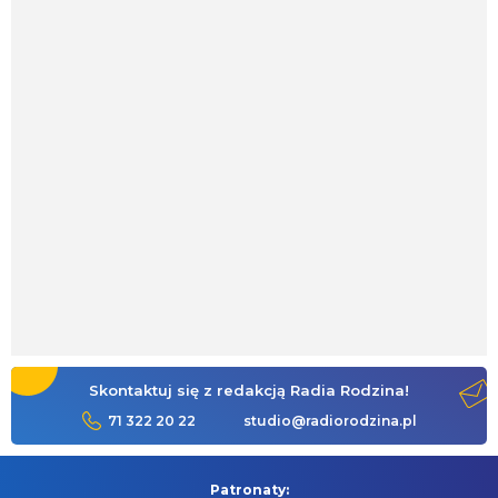
Skontaktuj się z redakcją Radia Rodzina!
71 322 20 22
studio@radiorodzina.pl
Patronaty: