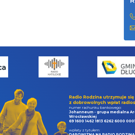
R
Radio Rodzina utrzymuje się
z dobrowolnych wpłat radios
numer rachunku bankowego:
Johanneum - grupa medialna Ar
Wrocławskiej
69 1600 1462 1813 6262 6000 000
wpłaty z tytułem:
DAROWIZNA NA RADIO RODZINA