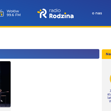
Wołów
o nas
99.6 FM
Na
st
la
W