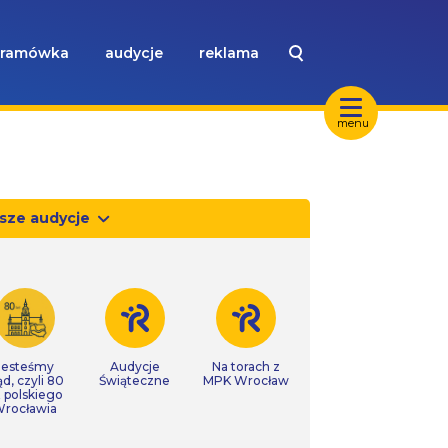
ramówka
audycje
reklama
menu
sze audycje
Jesteśmy
Audycje
Na torach z
ąd, czyli 80
Świąteczne
MPK Wrocław
t polskiego
rocławia