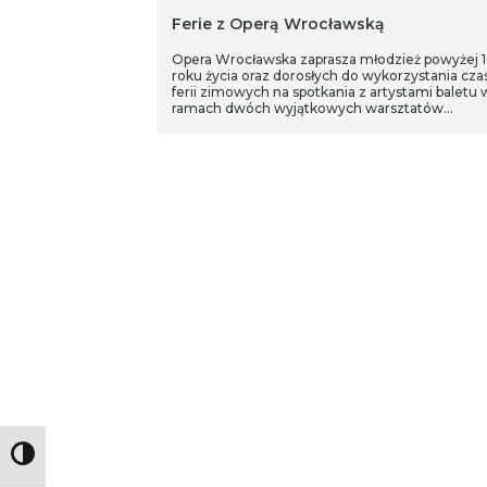
Ferie z Operą Wrocławską
Opera Wrocławska zaprasza młodzież powyżej 1
roku życia oraz dorosłych do wykorzystania cza
ferii zimowych na spotkania z artystami baletu 
ramach dwóch wyjątkowych warsztatów
tanecznych.
Toggle High Contrast