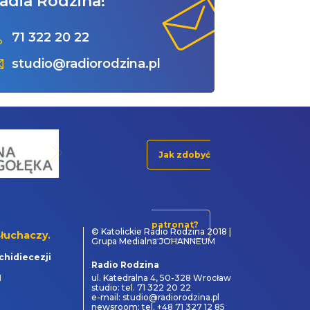
adia Rodzina!
71 322 20 22
studio@radiorodzina.pl
Jak zdobyć
patronat?
© Katolickie Radio Rodzina 2018 |
łuchaczy.
Grupa Medialna JOHANNEUM
chidiecezji
Radio Rodzina
1
ul. Katedralna 4, 50-328 Wrocław
studio: tel. 71 322 20 22
e-mail: studio@radiorodzina.pl
newsroom: tel. +48 71 327 12 85