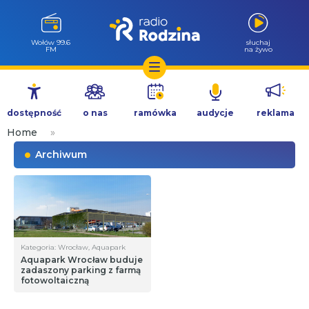
Wołów 99.6
słuchaj
FM
na żywo
Przejdź
do
dostępność
o nas
ramówka
audycje
reklama
treści
Home
»
Archiwum
Kategoria: Wrocław, Aquapark
Aquapark Wrocław buduje
zadaszony parking z farmą
fotowoltaiczną