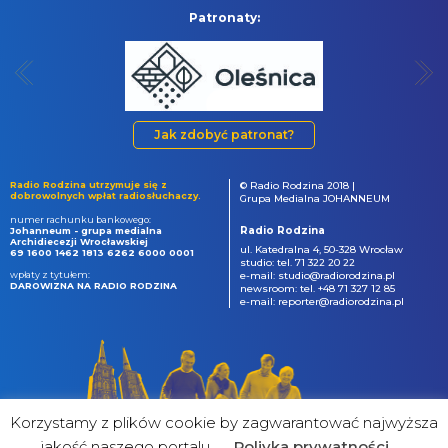
Patronaty:
Jak zdobyć patronat?
Radio Rodzina utrzymuje się z
© Radio Rodzina 2018 |
dobrowolnych wpłat radiosłuchaczy.
Grupa Medialna JOHANNEUM
numer rachunku bankowego:
Radio Rodzina
Johanneum - grupa medialna
Archidiecezji Wrocławskiej
ul. Katedralna 4, 50-328 Wrocław
69 1600 1462 1813 6262 6000 0001
studio: tel. 71 322 20 22
wpłaty z tytułem:
e-mail: studio@radiorodzina.pl
DAROWIZNA NA RADIO RODZINA
newsroom: tel. +48 71 327 12 85
e-mail: reporter@radiorodzina.pl
Korzystamy z plików cookie by zagwarantować najwyższa
jakość naszego portalu
Poliyka prywatności