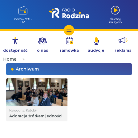
Wołów 99.6
słuchaj
FM
na żywo
Przejdź
do
dostępność
o nas
ramówka
audycje
reklama
treści
Home
»
Archiwum
Kategoria: Kościół
Adoracja źródłem jedności