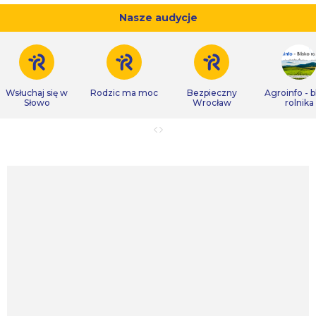
Nasze audycje
Wsłuchaj się w
Rodzic ma moc
Bezpieczny
Agroinfo - b
Słowo
Wrocław
rolnika