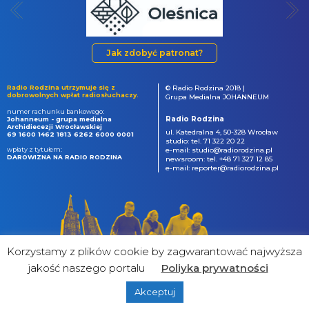
Jak zdobyć patronat?
Radio Rodzina utrzymuje się z
© Radio Rodzina 2018 |
dobrowolnych wpłat radiosłuchaczy.
Grupa Medialna JOHANNEUM
numer rachunku bankowego:
Radio Rodzina
Johanneum - grupa medialna
Archidiecezji Wrocławskiej
ul. Katedralna 4, 50-328 Wrocław
69 1600 1462 1813 6262 6000 0001
studio: tel. 71 322 20 22
wpłaty z tytułem:
e-mail: studio@radiorodzina.pl
DAROWIZNA NA RADIO RODZINA
newsroom: tel. +48 71 327 12 85
e-mail: reporter@radiorodzina.pl
Korzystamy z plików cookie by zagwarantować najwyższa
jakość naszego portalu
Poliyka prywatności
Akceptuj
powered by
&