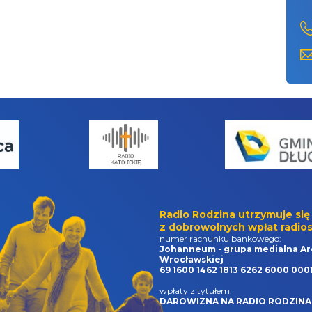
Radio Rodzina utrzymuje się
z dobrowolnych wpłat radios
numer rachunku bankowego:
Johanneum - grupa medialna Ar
Wrocławskiej
69 1600 1462 1813 6262 6000 000
wpłaty z tytułem:
DAROWIZNA NA RADIO RODZINA