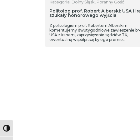
Kategoria: Dolny Śląsk, Poranny Gość
Politolog prof. Robert Alberski: USA i Ir
szukały honorowego wyjścia
Z politologiem prof. Robertem Alberskim
komentujemy dwutygodniowe zawieszenie br
USA z Iranem, zaprzysiężenie sędziów TK,
ewentualną współpracę byłego premie…
Toggle High Contrast