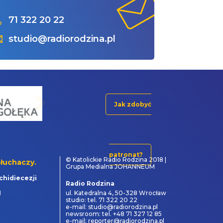
71 322 20 22
studio@radiorodzina.pl
Jak zdobyć
patronat?
© Katolickie Radio Rodzina 2018 |
łuchaczy.
Grupa Medialna JOHANNEUM
chidiecezji
Radio Rodzina
1
ul. Katedralna 4, 50-328 Wrocław
studio: tel. 71 322 20 22
e-mail: studio@radiorodzina.pl
newsroom: tel. +48 71 327 12 85
e-mail: reporter@radiorodzina.pl