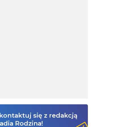
kontaktuj się z redakcją
adia Rodzina!