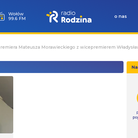
Wołów
o nas
99.6 FM
premiera Mateusza Morawieckiego z wicepremierem Władys
Na
po