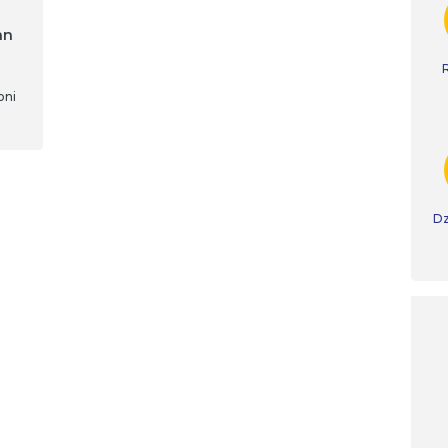
an
oni
Dz