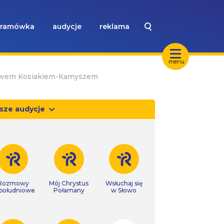
ramówka
audycje
reklama
menu
ławem Kosiakiem-Kamyszem
sze audycje
Rozmowy
Mój Chrystus
Wsłuchaj się
południowe
Połamany
w Słowo