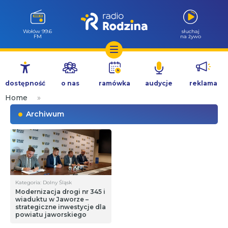
Wołów 99.6
słuchaj
FM
na żywo
Przejdź
do
dostępność
o nas
ramówka
audycje
reklama
treści
Home
»
Archiwum
Kategoria: Dolny Śląsk
Modernizacja drogi nr 345 i
wiaduktu w Jaworze –
strategiczne inwestycje dla
powiatu jaworskiego