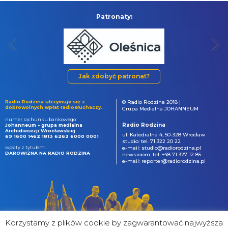
Patronaty:
Jak zdobyć patronat?
Radio Rodzina utrzymuje się z
© Radio Rodzina 2018 |
dobrowolnych wpłat radiosłuchaczy.
Grupa Medialna JOHANNEUM
numer rachunku bankowego:
Radio Rodzina
Johanneum - grupa medialna
Archidiecezji Wrocławskiej
ul. Katedralna 4, 50-328 Wrocław
69 1600 1462 1813 6262 6000 0001
studio: tel. 71 322 20 22
wpłaty z tytułem:
e-mail: studio@radiorodzina.pl
DAROWIZNA NA RADIO RODZINA
newsroom: tel. +48 71 327 12 85
e-mail: reporter@radiorodzina.pl
Korzystamy z plików cookie by zagwarantować najwyższa