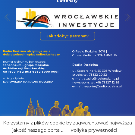
Patronaty:
Jak zdobyć patronat?
Radio Rodzina utrzymuje się z
© Radio Rodzina 2018 |
dobrowolnych wpłat radiosłuchaczy.
Grupa Medialna JOHANNEUM
numer rachunku bankowego:
Radio Rodzina
Johanneum - grupa medialna
Archidiecezji Wrocławskiej
ul. Katedralna 4, 50-328 Wrocław
69 1600 1462 1813 6262 6000 0001
studio: tel. 71 322 20 22
wpłaty z tytułem:
e-mail: studio@radiorodzina.pl
DAROWIZNA NA RADIO RODZINA
newsroom: tel. +48 71 327 12 85
e-mail: reporter@radiorodzina.pl
Korzystamy z plików cookie by zagwarantować najwyższa
jakość naszego portalu
Poliyka prywatności