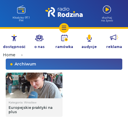
Kłodzko 97.1
słuchaj
FM
na żywo
Przejdź
do
dostępność
o nas
ramówka
audycje
reklama
treści
Home
»
Archiwum
Kategoria: Wrocław
Europejskie praktyki na
plus