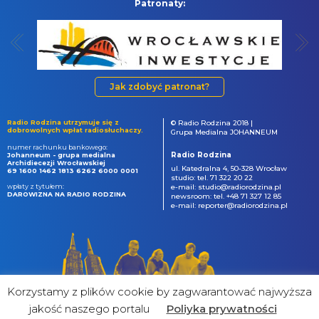
Patronaty:
Jak zdobyć patronat?
Radio Rodzina utrzymuje się z
© Radio Rodzina 2018 |
dobrowolnych wpłat radiosłuchaczy.
Grupa Medialna JOHANNEUM
numer rachunku bankowego:
Radio Rodzina
Johanneum - grupa medialna
Archidiecezji Wrocławskiej
ul. Katedralna 4, 50-328 Wrocław
69 1600 1462 1813 6262 6000 0001
studio: tel. 71 322 20 22
wpłaty z tytułem:
e-mail: studio@radiorodzina.pl
DAROWIZNA NA RADIO RODZINA
newsroom: tel. +48 71 327 12 85
e-mail: reporter@radiorodzina.pl
Korzystamy z plików cookie by zagwarantować najwyższa
jakość naszego portalu
Poliyka prywatności