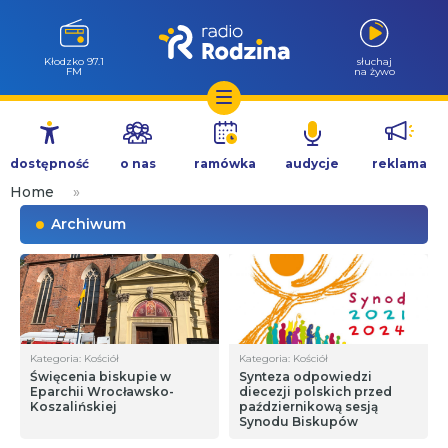
Kłodzko 97.1
słuchaj
FM
na żywo
Przejdź
do
dostępność
o nas
ramówka
audycje
reklama
treści
Home
»
Archiwum
Kategoria: Kościół
Kategoria: Kościół
Święcenia biskupie w
Synteza odpowiedzi
Eparchii Wrocławsko-
diecezji polskich przed
Koszalińskiej
październikową sesją
Synodu Biskupów