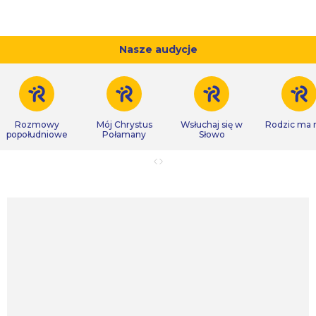
Nasze audycje
Rozmowy
Mój Chrystus
Wsłuchaj się w
Rodzic ma
popołudniowe
Połamany
Słowo