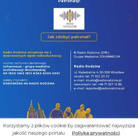
Patronaty:
Jak zdobyć patronat?
Radio Rodzina utrzymuje się z
© Radio Rodzina 2018 |
dobrowolnych wpłat radiosłuchaczy.
Grupa Medialna JOHANNEUM
numer rachunku bankowego:
Radio Rodzina
Johanneum - grupa medialna
Archidiecezji Wrocławskiej
ul. Katedralna 4, 50-328 Wrocław
69 1600 1462 1813 6262 6000 0001
studio: tel. 71 322 20 22
wpłaty z tytułem:
e-mail: studio@radiorodzina.pl
DAROWIZNA NA RADIO RODZINA
newsroom: tel. +48 71 327 12 85
e-mail: reporter@radiorodzina.pl
Korzystamy z plików cookie by zagwarantować najwyższa
jakość naszego portalu
Poliyka prywatności