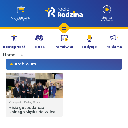
Góra Igliczna
słuchaj
107.2 FM
na żywo
Przejdź
do
dostępność
o nas
ramówka
audycje
reklama
treści
Home
»
Archiwum
Kategoria: Dolny Śląsk
Misja gospodarcza
Dolnego Śląska do Wilna