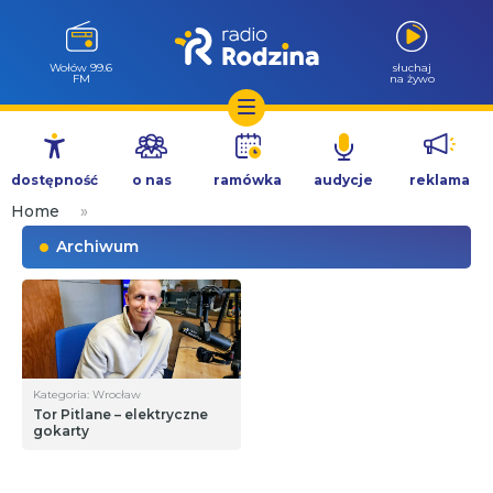
Wołów 99.6
słuchaj
FM
na żywo
Przejdź
do
dostępność
o nas
ramówka
audycje
reklama
treści
Home
»
Archiwum
Kategoria: Wrocław
Tor Pitlane – elektryczne
gokarty