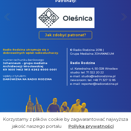
Patronaty:
Jak zdobyć patronat?
Radio Rodzina utrzymuje się z
© Radio Rodzina 2018 |
dobrowolnych wpłat radiosłuchaczy.
Grupa Medialna JOHANNEUM
numer rachunku bankowego:
Radio Rodzina
Johanneum - grupa medialna
Archidiecezji Wrocławskiej
ul. Katedralna 4, 50-328 Wrocław
69 1600 1462 1813 6262 6000 0001
studio: tel. 71 322 20 22
wpłaty z tytułem:
e-mail: studio@radiorodzina.pl
DAROWIZNA NA RADIO RODZINA
newsroom: tel. +48 71 327 12 85
e-mail: reporter@radiorodzina.pl
Korzystamy z plików cookie by zagwarantować najwyższa
jakość naszego portalu
Poliyka prywatności