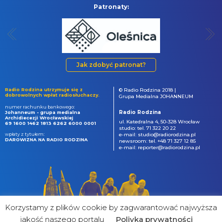
Patronaty:
Jak zdobyć patronat?
Radio Rodzina utrzymuje się z
© Radio Rodzina 2018 |
dobrowolnych wpłat radiosłuchaczy.
Grupa Medialna JOHANNEUM
numer rachunku bankowego:
Radio Rodzina
Johanneum - grupa medialna
Archidiecezji Wrocławskiej
ul. Katedralna 4, 50-328 Wrocław
69 1600 1462 1813 6262 6000 0001
studio: tel. 71 322 20 22
wpłaty z tytułem:
e-mail: studio@radiorodzina.pl
DAROWIZNA NA RADIO RODZINA
newsroom: tel. +48 71 327 12 85
e-mail: reporter@radiorodzina.pl
Korzystamy z plików cookie by zagwarantować najwyższa
jakość naszego portalu
Poliyka prywatności