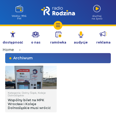
Wołów 99.6
słuchaj
FM
na żywo
Przejdź
do
dostępność
o nas
ramówka
audycje
reklama
treści
Home
»
Archiwum
Kategoria: Dolny Śląsk, Koleje
Dolnośląskie
Wspólny bilet na MPK
Wrocław i Koleje
Dolnośląskie musi wrócić