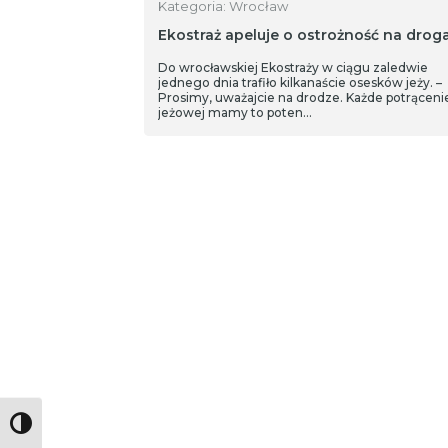
Kategoria: Wrocław
Ekostraż apeluje o ostrożność na drog
Do wrocławskiej Ekostraży w ciągu zaledwie
jednego dnia trafiło kilkanaście osesków jeży. –
Prosimy, uważajcie na drodze. Każde potrąceni
jeżowej mamy to poten…
Toggle High Contrast