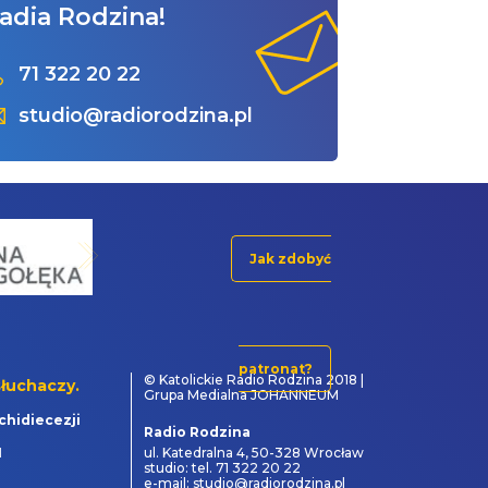
adia Rodzina!
71 322 20 22
studio@radiorodzina.pl
Jak zdobyć
patronat?
© Katolickie Radio Rodzina 2018 |
łuchaczy.
Grupa Medialna JOHANNEUM
chidiecezji
Radio Rodzina
1
ul. Katedralna 4, 50-328 Wrocław
studio: tel. 71 322 20 22
e-mail: studio@radiorodzina.pl