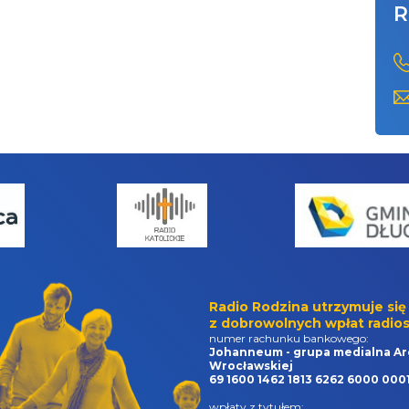
R
Radio Rodzina utrzymuje się
z dobrowolnych wpłat radios
numer rachunku bankowego:
Johanneum - grupa medialna Ar
Wrocławskiej
69 1600 1462 1813 6262 6000 000
wpłaty z tytułem: