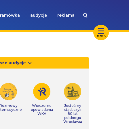
ramówka
audycje
reklama
menu
sze audycje
Rozmowy
Wieczorne
Jesteśmy
tematyczne
opowiadania
stąd, czyli
WKA
80 lat
polskiego
Wrocławia