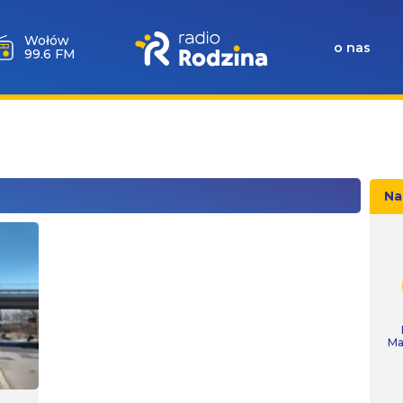
Milicz
o nas
88.5 FM
Na
Ma