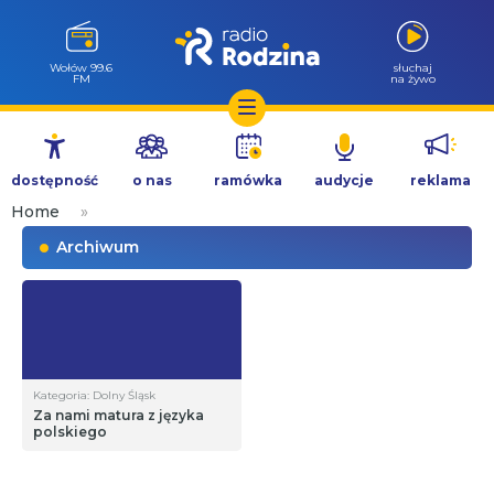
Wołów 99.6
słuchaj
FM
na żywo
Przejdź
do
dostępność
o nas
ramówka
audycje
reklama
treści
Home
»
Archiwum
Kategoria: Dolny Śląsk
Za nami matura z języka
polskiego