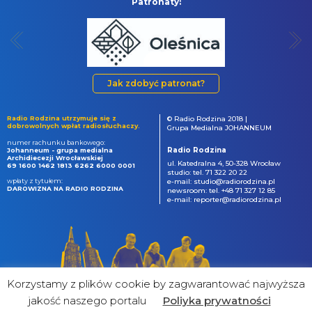
Patronaty:
Jak zdobyć patronat?
Radio Rodzina utrzymuje się z
© Radio Rodzina 2018 |
dobrowolnych wpłat radiosłuchaczy.
Grupa Medialna JOHANNEUM
numer rachunku bankowego:
Radio Rodzina
Johanneum - grupa medialna
Archidiecezji Wrocławskiej
ul. Katedralna 4, 50-328 Wrocław
69 1600 1462 1813 6262 6000 0001
studio: tel. 71 322 20 22
wpłaty z tytułem:
e-mail: studio@radiorodzina.pl
DAROWIZNA NA RADIO RODZINA
newsroom: tel. +48 71 327 12 85
e-mail: reporter@radiorodzina.pl
Korzystamy z plików cookie by zagwarantować najwyższa
jakość naszego portalu
Poliyka prywatności