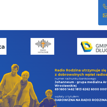
Radio Rodzina utrzymuje się
z dobrowolnych wpłat radios
numer rachunku bankowego:
Johanneum - grupa medialna Ar
Wrocławskiej
69 1600 1462 1813 6262 6000 000
wpłaty z tytułem:
DAROWIZNA NA RADIO RODZINA