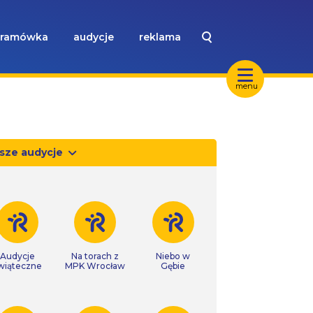
ramówka
audycje
reklama
menu
sze audycje
Audycje
Na torach z
Niebo w
wiąteczne
MPK Wrocław
Gębie