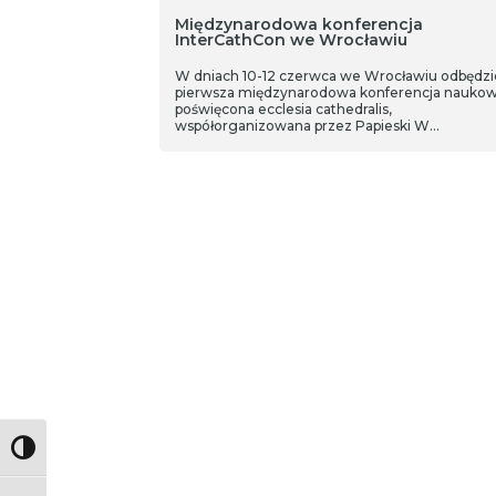
Międzynarodowa konferencja
InterCathCon we Wrocławiu
W dniach 10-12 czerwca we Wrocławiu odbędzie
pierwsza międzynarodowa konferencja nauko
poświęcona ecclesia cathedralis,
współorganizowana przez Papieski W…
Toggle High Contrast