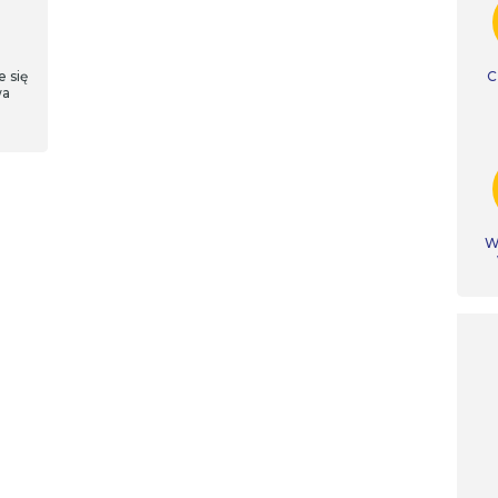
 się
C
wa
Ws