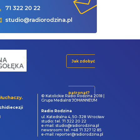
71 322 20 22
studio@radiorodzina.pl
Jak zdobyć
patronat?
© Katolickie Radio Rodzina 2018 |
łuchaczy.
Grupa Medialna JOHANNEUM
chidiecezji
Radio Rodzina
1
ul. Katedralna 4, 50-328 Wrocław
studio: tel. 71 322 20 22
e-mail: studio@radiorodzina.pl
newsroom: tel. +48 71 327 12 85
e-mail: reporter@radiorodzina.pl