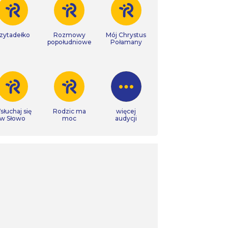
zytadełko
Rozmowy
Mój Chrystus
popołudniowe
Połamany
łuchaj się
Rodzic ma
więcej
w Słowo
moc
audycji