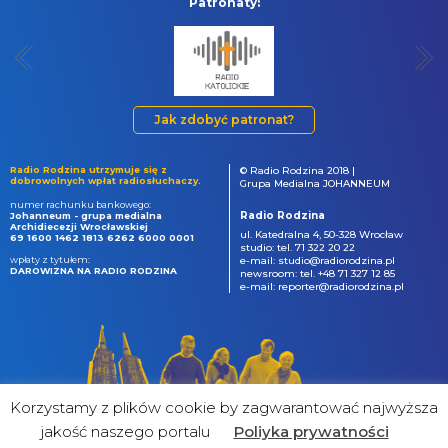
Patronaty:
Jak zdobyć patronat?
Radio Rodzina utrzymuje się z
© Radio Rodzina 2018 |
dobrowolnych wpłat radiosłuchaczy.
Grupa Medialna JOHANNEUM
numer rachunku bankowego:
Radio Rodzina
Johanneum - grupa medialna
Archidiecezji Wrocławskiej
ul. Katedralna 4, 50-328 Wrocław
69 1600 1462 1813 6262 6000 0001
studio: tel. 71 322 20 22
wpłaty z tytułem:
e-mail: studio@radiorodzina.pl
DAROWIZNA NA RADIO RODZINA
newsroom: tel. +48 71 327 12 85
e-mail: reporter@radiorodzina.pl
Korzystamy z plików cookie by zagwarantować najwyższa
jakość naszego portalu
Poliyka prywatności