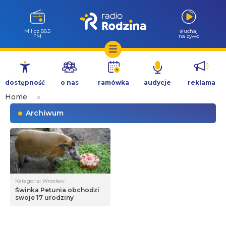
Milicz 88.5
słuchaj
FM
na żywo
Przejdź
do
dostępność
o nas
ramówka
audycje
reklama
treści
Home
»
Archiwum
Kategoria: Wrocław
Świnka Petunia obchodzi
swoje 17 urodziny