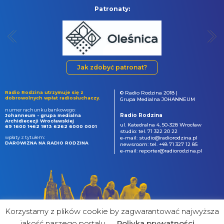
Patronaty:
Jak zdobyć patronat?
Radio Rodzina utrzymuje się z
© Radio Rodzina 2018 |
dobrowolnych wpłat radiosłuchaczy.
Grupa Medialna JOHANNEUM
numer rachunku bankowego:
Radio Rodzina
Johanneum - grupa medialna
Archidiecezji Wrocławskiej
ul. Katedralna 4, 50-328 Wrocław
69 1600 1462 1813 6262 6000 0001
studio: tel. 71 322 20 22
wpłaty z tytułem:
e-mail: studio@radiorodzina.pl
DAROWIZNA NA RADIO RODZINA
newsroom: tel. +48 71 327 12 85
e-mail: reporter@radiorodzina.pl
Korzystamy z plików cookie by zagwarantować najwyższa
jakość naszego portalu
Poliyka prywatności