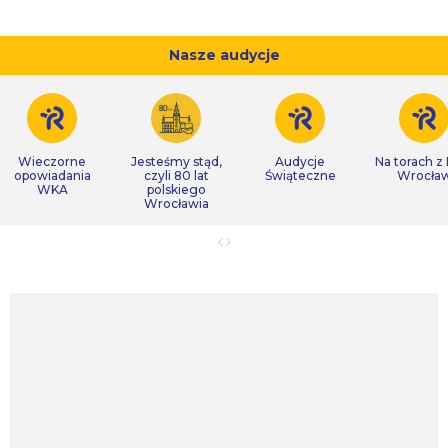
Nasze audycje
Wieczorne
Jesteśmy stąd,
Audycje
Na torach z
opowiadania
czyli 80 lat
Świąteczne
Wrocła
WKA
polskiego
Wrocławia