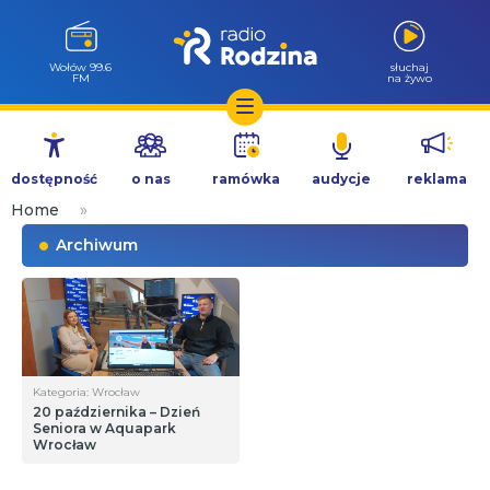
Wołów 99.6
słuchaj
FM
na żywo
Przejdź
do
dostępność
o nas
ramówka
audycje
reklama
treści
Home
»
Archiwum
Kategoria: Wrocław
20 października – Dzień
Seniora w Aquapark
Wrocław