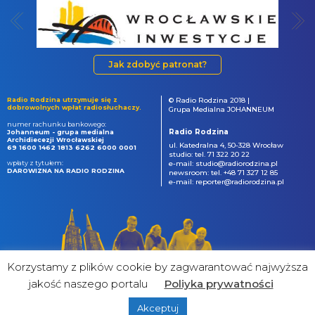
Jak zdobyć patronat?
Radio Rodzina utrzymuje się z
© Radio Rodzina 2018 |
dobrowolnych wpłat radiosłuchaczy.
Grupa Medialna JOHANNEUM
numer rachunku bankowego:
Radio Rodzina
Johanneum - grupa medialna
Archidiecezji Wrocławskiej
ul. Katedralna 4, 50-328 Wrocław
69 1600 1462 1813 6262 6000 0001
studio: tel. 71 322 20 22
wpłaty z tytułem:
e-mail: studio@radiorodzina.pl
DAROWIZNA NA RADIO RODZINA
newsroom: tel. +48 71 327 12 85
e-mail: reporter@radiorodzina.pl
Korzystamy z plików cookie by zagwarantować najwyższa
jakość naszego portalu
Poliyka prywatności
Akceptuj
powered by
&