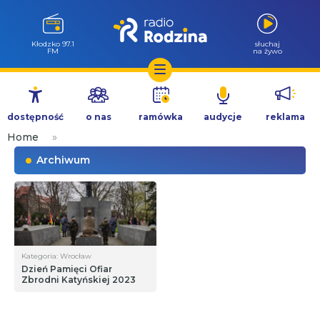
Kłodzko 97.1
słuchaj
FM
na żywo
Przejdź
do
dostępność
o nas
ramówka
audycje
reklama
treści
Home
»
Archiwum
Kategoria: Wrocław
Dzień Pamięci Ofiar
Zbrodni Katyńskiej 2023