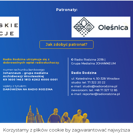
Patronaty:
Jak zdobyć patronat?
Radio Rodzina utrzymuje się z
© Radio Rodzina 2018 |
dobrowolnych wpłat radiosłuchaczy.
Grupa Medialna JOHANNEUM
numer rachunku bankowego:
Radio Rodzina
Johanneum - grupa medialna
Archidiecezji Wrocławskiej
ul. Katedralna 4, 50-328 Wrocław
69 1600 1462 1813 6262 6000 0001
studio: tel. 71 322 20 22
wpłaty z tytułem:
e-mail: studio@radiorodzina.pl
DAROWIZNA NA RADIO RODZINA
newsroom: tel. +48 71 327 12 85
e-mail: reporter@radiorodzina.pl
Korzystamy z plików cookie by zagwarantować najwyższa