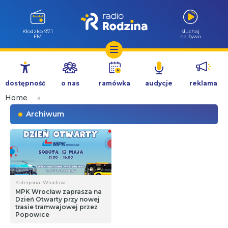
Kłodzko 97.1
słuchaj
FM
na żywo
Przejdź
do
dostępność
o nas
ramówka
audycje
reklama
treści
Home
»
Archiwum
Kategoria: Wrocław
MPK Wrocław zaprasza na
Dzień Otwarty przy nowej
trasie tramwajowej przez
Popowice