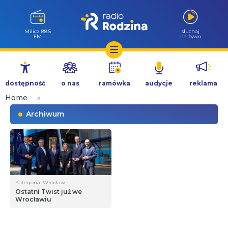
Milicz 88.5
słuchaj
FM
na żywo
Przejdź
do
dostępność
o nas
ramówka
audycje
reklama
treści
Home
»
Archiwum
Kategoria: Wrocław
Ostatni Twist już we
Wrocławiu