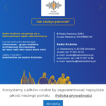
Jak zdobyć patronat?
Radio Rodzina utrzymuje się z
© Radio Rodzina 2018 |
dobrowolnych wpłat radiosłuchaczy.
Grupa Medialna JOHANNEUM
numer rachunku bankowego:
Radio Rodzina
Johanneum - grupa medialna
Archidiecezji Wrocławskiej
ul. Katedralna 4, 50-328 Wrocław
69 1600 1462 1813 6262 6000 0001
studio: tel. 71 322 20 22
wpłaty z tytułem:
e-mail: studio@radiorodzina.pl
DAROWIZNA NA RADIO RODZINA
newsroom: tel. +48 71 327 12 85
e-mail: reporter@radiorodzina.pl
Korzystamy z plików cookie by zagwarantować najwyższa
jakość naszego portalu
Poliyka prywatności
Akceptuj
powered by
&