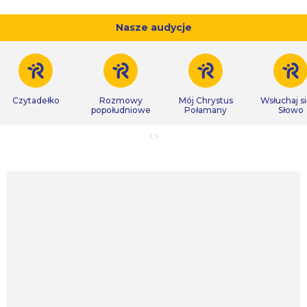
Nasze audycje
Czytadełko
Rozmowy
Mój Chrystus
Wsłuchaj s
popołudniowe
Połamany
Słowo