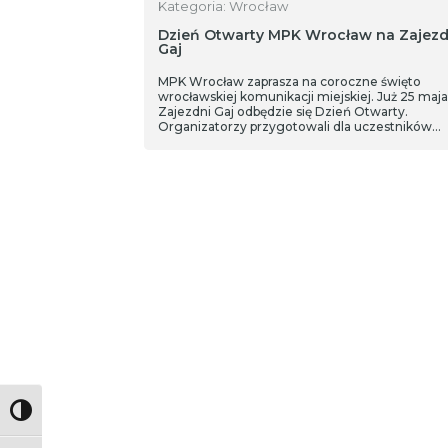
Kategoria: Wrocław
Dzień Otwarty MPK Wrocław na Zajezd
Gaj
MPK Wrocław zaprasza na coroczne święto
wrocławskiej komunikacji miejskiej. Już 25 maja
Zajezdni Gaj odbędzie się Dzień Otwarty.
Organizatorzy przygotowali dla uczestników
bogaty program pełen atrakcji, które zapewnią
rozrywkę dla każdego.
Toggle High Contrast