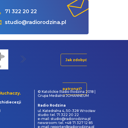
71 322 20 22
studio@radiorodzina.pl
Jak zdobyć
patronat?
© Katolickie Radio Rodzina 2018 |
łuchaczy.
Grupa Medialna JOHANNEUM
chidiecezji
Radio Rodzina
1
ul. Katedralna 4, 50-328 Wrocław
studio: tel. 71 322 20 22
e-mail: studio@radiorodzina.pl
newsroom: tel. +48 71 327 12 85
e-mail: reporter@radiorodzina.pl