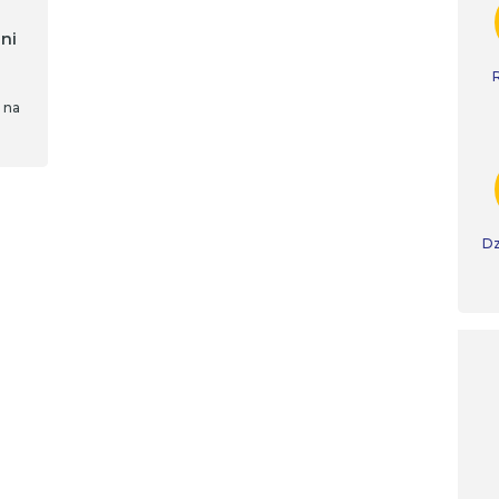
ni
 na
Dz