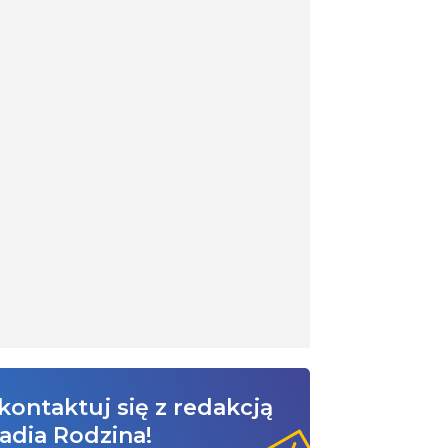
kontaktuj się z redakcją
adia Rodzina!