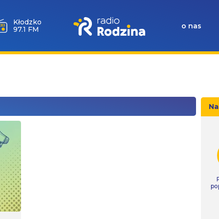
Kłodzko
o nas
97.1 FM
Na
po