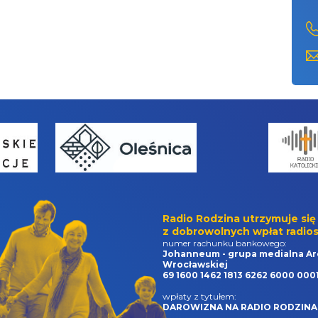
Radio Rodzina utrzymuje się
z dobrowolnych wpłat radios
numer rachunku bankowego:
Johanneum - grupa medialna Ar
Wrocławskiej
69 1600 1462 1813 6262 6000 000
wpłaty z tytułem:
DAROWIZNA NA RADIO RODZINA