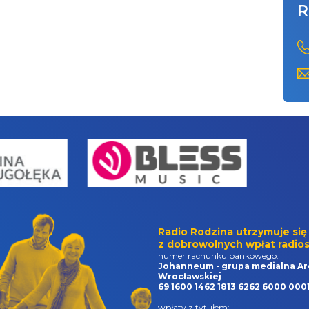
R
Radio Rodzina utrzymuje się
z dobrowolnych wpłat radios
numer rachunku bankowego:
Johanneum - grupa medialna Ar
Wrocławskiej
69 1600 1462 1813 6262 6000 000
wpłaty z tytułem: