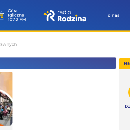
Góra
Igliczna
o nas
107.2 FM
prawnych
Na
Dz