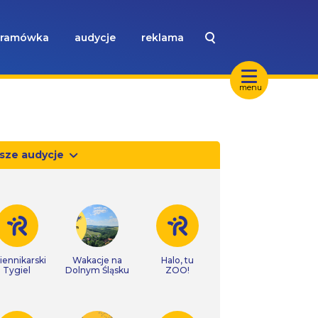
ramówka
audycje
reklama
menu
sze audycje
iennikarski
Wakacje na
Halo, tu
Tygiel
Dolnym Śląsku
ZOO!