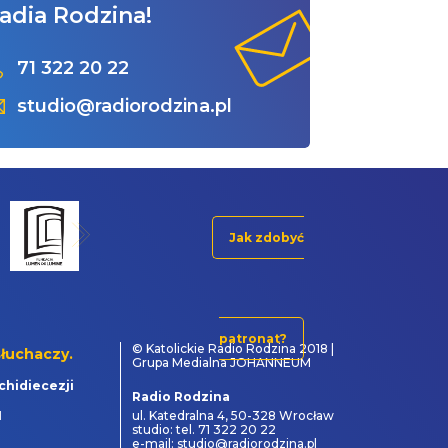
adia Rodzina!
71 322 20 22
studio@radiorodzina.pl
Jak zdobyć
patronat?
© Katolickie Radio Rodzina 2018 |
łuchaczy.
Grupa Medialna JOHANNEUM
chidiecezji
Radio Rodzina
1
ul. Katedralna 4, 50-328 Wrocław
studio: tel. 71 322 20 22
e-mail: studio@radiorodzina.pl