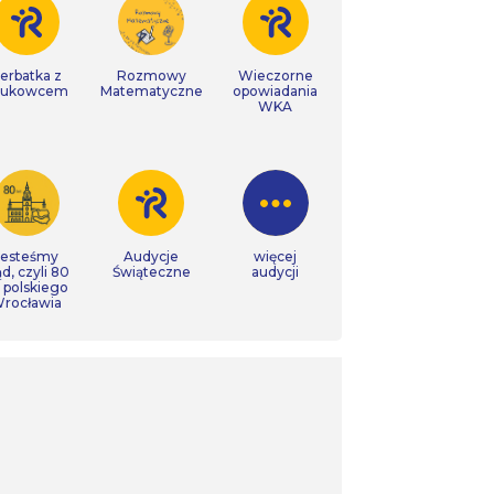
erbatka z
Rozmowy
Wieczorne
aukowcem
Matematyczne
opowiadania
WKA
Jesteśmy
Audycje
więcej
ąd, czyli 80
Świąteczne
audycji
t polskiego
rocławia