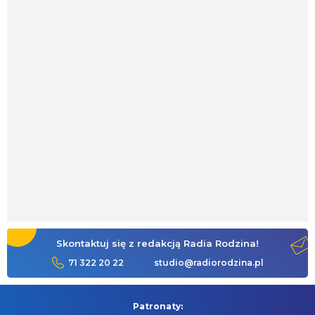
Skontaktuj się z redakcją Radia Rodzina!
71 322 20 22
studio@radiorodzina.pl
Patronaty: