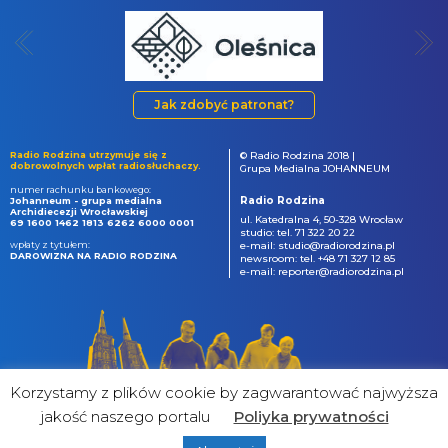
Jak zdobyć patronat?
Radio Rodzina utrzymuje się z
© Radio Rodzina 2018 |
dobrowolnych wpłat radiosłuchaczy.
Grupa Medialna JOHANNEUM
numer rachunku bankowego:
Radio Rodzina
Johanneum - grupa medialna
Archidiecezji Wrocławskiej
ul. Katedralna 4, 50-328 Wrocław
69 1600 1462 1813 6262 6000 0001
studio: tel. 71 322 20 22
wpłaty z tytułem:
e-mail: studio@radiorodzina.pl
DAROWIZNA NA RADIO RODZINA
newsroom: tel. +48 71 327 12 85
e-mail: reporter@radiorodzina.pl
Korzystamy z plików cookie by zagwarantować najwyższa
jakość naszego portalu
Poliyka prywatności