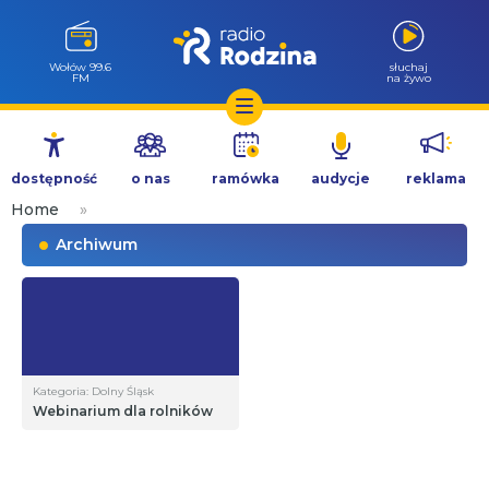
Wołów 99.6
słuchaj
FM
na żywo
Przejdź
do
dostępność
o nas
ramówka
audycje
reklama
treści
Home
»
Archiwum
Kategoria: Dolny Śląsk
Webinarium dla rolników