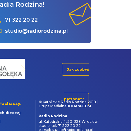
adia Rodzina!
71 322 20 22
studio@radiorodzina.pl
Jak zdobyć
patronat?
© Katolickie Radio Rodzina 2018 |
łuchaczy.
Grupa Medialna JOHANNEUM
chidiecezji
Radio Rodzina
1
ul. Katedralna 4, 50-328 Wrocław
studio: tel. 71 322 20 22
e-mail: studio@radiorodzina.pl