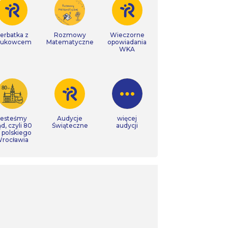
erbatka z
Rozmowy
Wieczorne
aukowcem
Matematyczne
opowiadania
WKA
Jesteśmy
Audycje
więcej
ąd, czyli 80
Świąteczne
audycji
t polskiego
rocławia