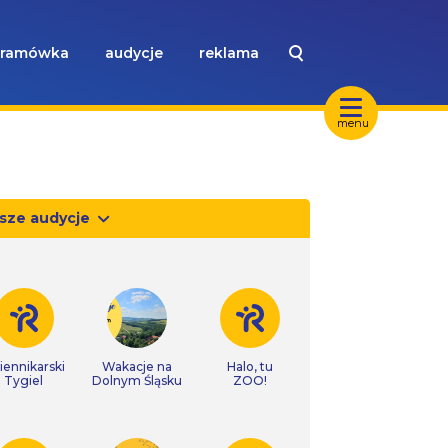
ramówka
audycje
reklama
menu
sze audycje
iennikarski
Wakacje na
Halo, tu
Tygiel
Dolnym Śląsku
ZOO!