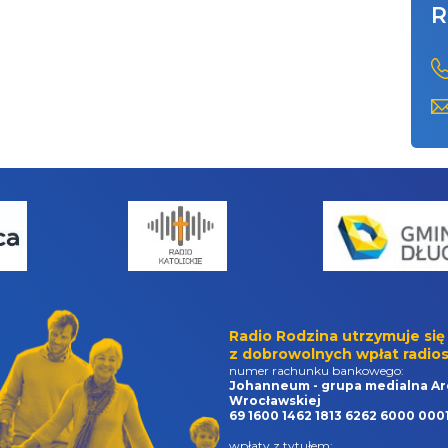
R
Radio Rodzina utrzymuje się
z dobrowolnych wpłat radios
numer rachunku bankowego:
Johanneum - grupa medialna Ar
Wrocławskiej
69 1600 1462 1813 6262 6000 000
wpłaty z tytułem: