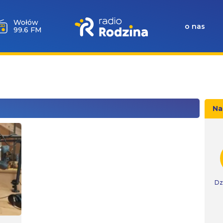
Milicz
o nas
88.5 FM
Na
Dz