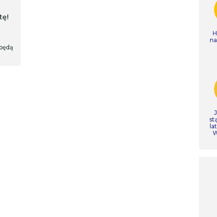
tę!
o
H
n
 będą
st
la
W