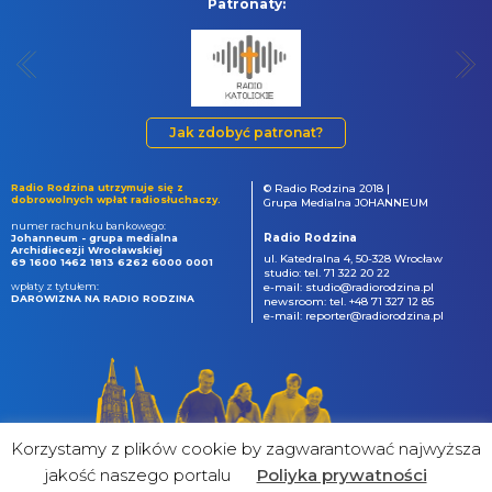
Patronaty:
Jak zdobyć patronat?
Radio Rodzina utrzymuje się z
© Radio Rodzina 2018 |
dobrowolnych wpłat radiosłuchaczy.
Grupa Medialna JOHANNEUM
numer rachunku bankowego:
Radio Rodzina
Johanneum - grupa medialna
Archidiecezji Wrocławskiej
ul. Katedralna 4, 50-328 Wrocław
69 1600 1462 1813 6262 6000 0001
studio: tel. 71 322 20 22
wpłaty z tytułem:
e-mail: studio@radiorodzina.pl
DAROWIZNA NA RADIO RODZINA
newsroom: tel. +48 71 327 12 85
e-mail: reporter@radiorodzina.pl
Korzystamy z plików cookie by zagwarantować najwyższa
jakość naszego portalu
Poliyka prywatności