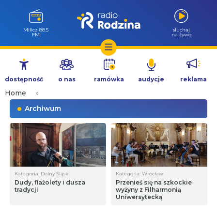
Milicz 88.5
słuchaj
FM
na żywo
Przejdź
do
dostępność
o nas
ramówka
audycje
reklama
treści
Home
»
Archiwum
Kategoria: Dolny Śląsk
Kategoria: Wrocław
Dudy, flażolety i dusza
Przenieś się na szkockie
tradycji
wyżyny z Filharmonią
Uniwersytecką