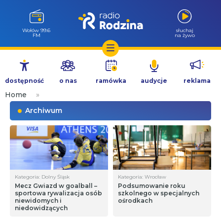
Milicz 88.5
słuchaj
FM
na żywo
Przejdź
do
dostępność
o nas
ramówka
audycje
reklama
treści
Home
»
Archiwum
Kategoria: Dolny Śląsk
Kategoria: Wrocław
Mecz Gwiazd w goalball –
Podsumowanie roku
sportowa rywalizacja osób
szkolnego w specjalnych
niewidomych i
ośrodkach
niedowidzących