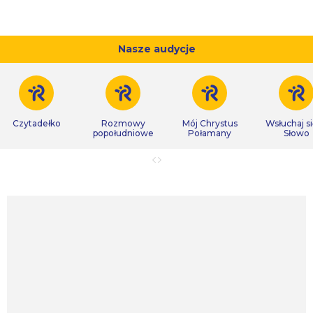
Nasze audycje
Czytadełko
Rozmowy
Mój Chrystus
Wsłuchaj s
popołudniowe
Połamany
Słowo