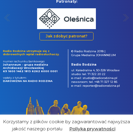
Patronaty:
Jak zdobyć patronat?
Radio Rodzina utrzymuje się z
© Radio Rodzina 2018 |
dobrowolnych wpłat radiosłuchaczy.
Grupa Medialna JOHANNEUM
numer rachunku bankowego:
Radio Rodzina
Johanneum - grupa medialna
Archidiecezji Wrocławskiej
ul. Katedralna 4, 50-328 Wrocław
69 1600 1462 1813 6262 6000 0001
studio: tel. 71 322 20 22
wpłaty z tytułem:
e-mail: studio@radiorodzina.pl
DAROWIZNA NA RADIO RODZINA
newsroom: tel. +48 71 327 12 85
e-mail: reporter@radiorodzina.pl
Korzystamy z plików cookie by zagwarantować najwyższa
jakość naszego portalu
Poliyka prywatności