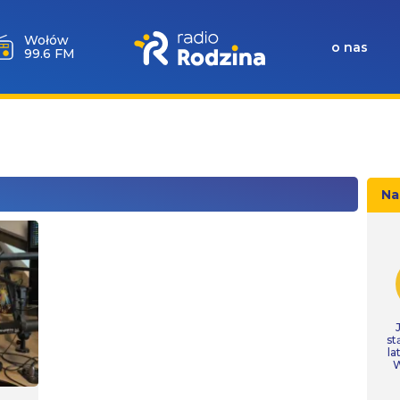
Wołów
o nas
99.6 FM
Na
st
la
W