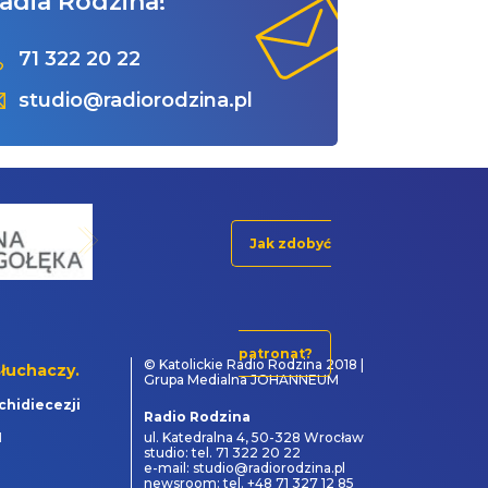
adia Rodzina!
71 322 20 22
studio@radiorodzina.pl
Jak zdobyć
patronat?
© Katolickie Radio Rodzina 2018 |
łuchaczy.
Grupa Medialna JOHANNEUM
chidiecezji
Radio Rodzina
1
ul. Katedralna 4, 50-328 Wrocław
studio: tel. 71 322 20 22
e-mail: studio@radiorodzina.pl
newsroom: tel. +48 71 327 12 85