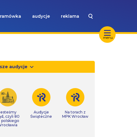
ramówka
audycje
reklama
menu
sze audycje
Jesteśmy
Audycje
Na torach z
ąd, czyli 80
Świąteczne
MPK Wrocław
t polskiego
rocławia