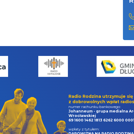
R
Radio Rodzina utrzymuje się
z dobrowolnych wpłat radios
numer rachunku bankowego:
Johanneum - grupa medialna Ar
Wrocławskiej
69 1600 1462 1813 6262 6000 000
wpłaty z tytułem:
DAROWIZNA NA RADIO RODZINA