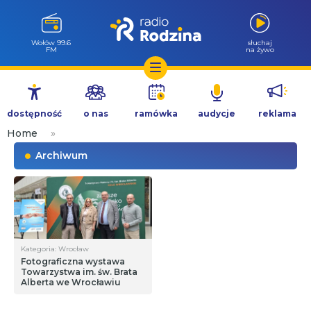
Wołów 99.6
słuchaj
FM
na żywo
Przejdź
do
dostępność
o nas
ramówka
audycje
reklama
treści
Home
»
Archiwum
Kategoria: Wrocław
Fotograficzna wystawa
Towarzystwa im. św. Brata
Alberta we Wrocławiu