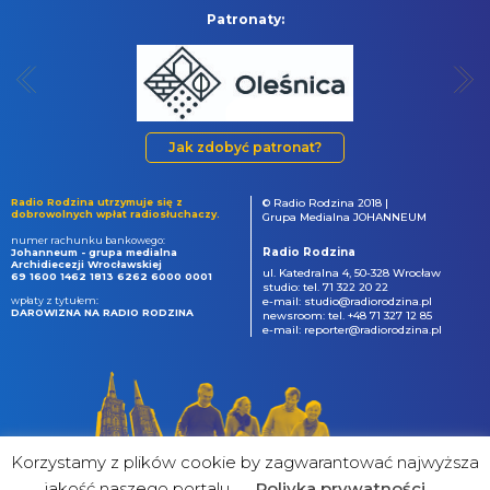
Patronaty:
Jak zdobyć patronat?
Radio Rodzina utrzymuje się z
© Radio Rodzina 2018 |
dobrowolnych wpłat radiosłuchaczy.
Grupa Medialna JOHANNEUM
numer rachunku bankowego:
Radio Rodzina
Johanneum - grupa medialna
Archidiecezji Wrocławskiej
ul. Katedralna 4, 50-328 Wrocław
69 1600 1462 1813 6262 6000 0001
studio: tel. 71 322 20 22
wpłaty z tytułem:
e-mail: studio@radiorodzina.pl
DAROWIZNA NA RADIO RODZINA
newsroom: tel. +48 71 327 12 85
e-mail: reporter@radiorodzina.pl
Korzystamy z plików cookie by zagwarantować najwyższa
jakość naszego portalu
Poliyka prywatności