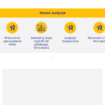
Nasze audycje
Wieczorne
Jesteśmy stąd,
Audycje
Na torach z
opowiadania
czyli 80 lat
Świąteczne
Wrocła
WKA
polskiego
Wrocławia