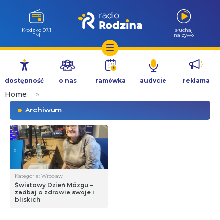
Kłodzko 97.1
słuchaj
FM
na żywo
Przejdź
do
dostępność
o nas
ramówka
audycje
reklama
treści
Home
»
Archiwum
Kategoria: Wrocław
Światowy Dzień Mózgu –
zadbaj o zdrowie swoje i
bliskich