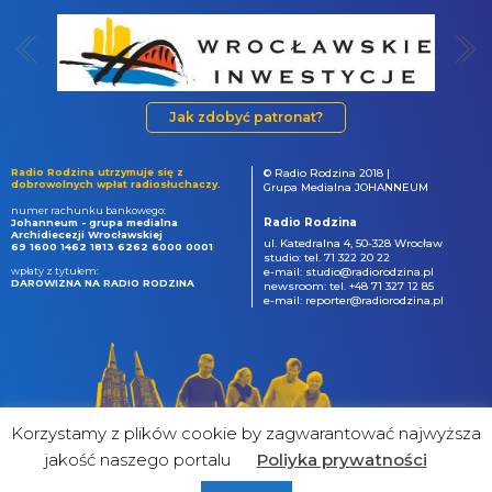
Jak zdobyć patronat?
Radio Rodzina utrzymuje się z
© Radio Rodzina 2018 |
dobrowolnych wpłat radiosłuchaczy.
Grupa Medialna JOHANNEUM
numer rachunku bankowego:
Radio Rodzina
Johanneum - grupa medialna
Archidiecezji Wrocławskiej
ul. Katedralna 4, 50-328 Wrocław
69 1600 1462 1813 6262 6000 0001
studio: tel. 71 322 20 22
wpłaty z tytułem:
e-mail: studio@radiorodzina.pl
DAROWIZNA NA RADIO RODZINA
newsroom: tel. +48 71 327 12 85
e-mail: reporter@radiorodzina.pl
Korzystamy z plików cookie by zagwarantować najwyższa
jakość naszego portalu
Poliyka prywatności