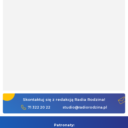
Skontaktuj się z redakcją Radia Rodzina!
71 322 20 22
studio@radiorodzina.pl
Patronaty: