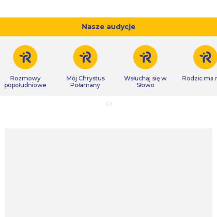
Nasze audycje
Rozmowy
Mój Chrystus
Wsłuchaj się w
Rodzic ma
popołudniowe
Połamany
Słowo