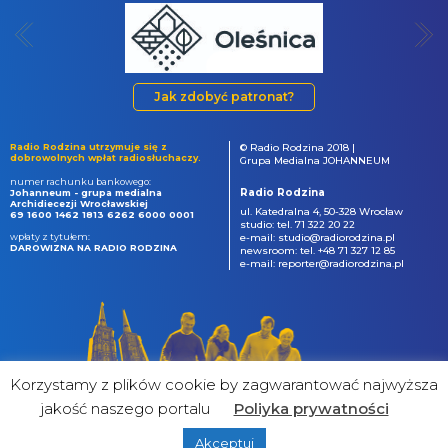
Jak zdobyć patronat?
Radio Rodzina utrzymuje się z
© Radio Rodzina 2018 |
dobrowolnych wpłat radiosłuchaczy.
Grupa Medialna JOHANNEUM
numer rachunku bankowego:
Radio Rodzina
Johanneum - grupa medialna
Archidiecezji Wrocławskiej
ul. Katedralna 4, 50-328 Wrocław
69 1600 1462 1813 6262 6000 0001
studio: tel. 71 322 20 22
wpłaty z tytułem:
e-mail: studio@radiorodzina.pl
DAROWIZNA NA RADIO RODZINA
newsroom: tel. +48 71 327 12 85
e-mail: reporter@radiorodzina.pl
Korzystamy z plików cookie by zagwarantować najwyższa
jakość naszego portalu
Poliyka prywatności
Akceptuj