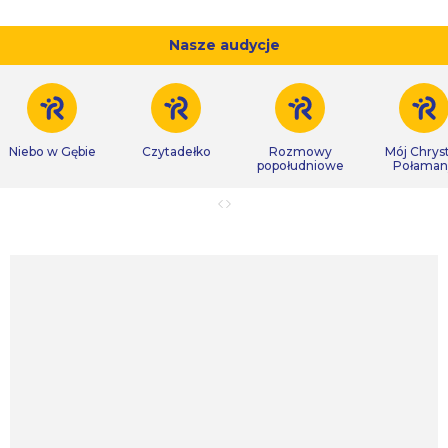
Nasze audycje
Niebo w Gębie
Czytadełko
Rozmowy
Mój Chrys
popołudniowe
Połaman