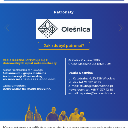
Patronaty:
Jak zdobyć patronat?
Radio Rodzina utrzymuje się z
© Radio Rodzina 2018 |
dobrowolnych wpłat radiosłuchaczy.
Grupa Medialna JOHANNEUM
numer rachunku bankowego:
Radio Rodzina
Johanneum - grupa medialna
Archidiecezji Wrocławskiej
ul. Katedralna 4, 50-328 Wrocław
69 1600 1462 1813 6262 6000 0001
studio: tel. 71 322 20 22
wpłaty z tytułem:
e-mail: studio@radiorodzina.pl
DAROWIZNA NA RADIO RODZINA
newsroom: tel. +48 71 327 12 85
e-mail: reporter@radiorodzina.pl
Korzystamy z plików cookie by zagwarantować najwyższa