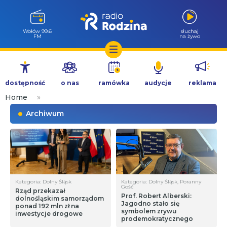
Wołów 99.6
słuchaj
FM
na żywo
Przejdź
do
dostępność
o nas
ramówka
audycje
reklama
treści
Home
»
Archiwum
Kategoria: Dolny Śląsk
Kategoria: Dolny Śląsk, Poranny
Gość
Rząd przekazał
Prof. Robert Alberski:
dolnośląskim samorządom
Jagodno stało się
ponad 192 mln zł na
symbolem zrywu
inwestycje drogowe
prodemokratycznego