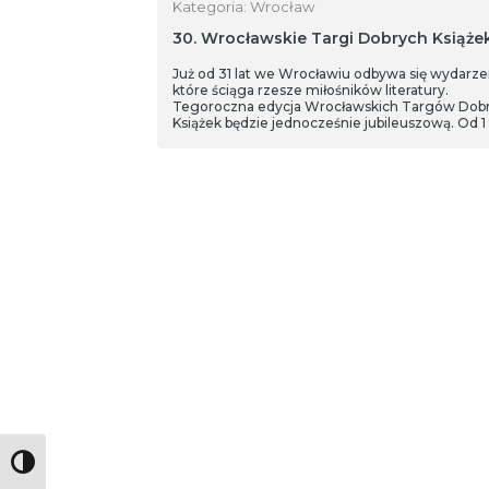
Kategoria: Wrocław
30. Wrocławskie Targi Dobrych Książe
Już od 31 lat we Wrocławiu odbywa się wydarze
które ściąga rzesze miłośników literatury.
Tegoroczna edycja Wrocławskich Targów Dob
Książek będzie jednocześnie jubileuszową. Od 1
grudnia na terenie Hali Stulecia setki wystawc
będzie czekać na odwiedzenie ich stoisk w czas
jednego z najważniejszych wydarzeń tego typ
Polsce.
Toggle High Contrast