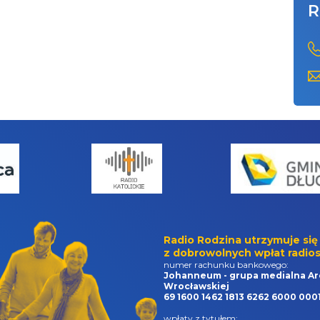
R
Radio Rodzina utrzymuje się
z dobrowolnych wpłat radios
numer rachunku bankowego:
Johanneum - grupa medialna Ar
Wrocławskiej
69 1600 1462 1813 6262 6000 000
wpłaty z tytułem: