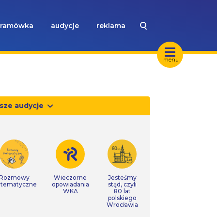
ramówka
audycje
reklama
menu
sze audycje
Rozmowy
Wieczorne
Jesteśmy
tematyczne
opowiadania
stąd, czyli
WKA
80 lat
polskiego
Wrocławia