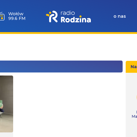
Wołów
o nas
99.6 FM
Na
Ma