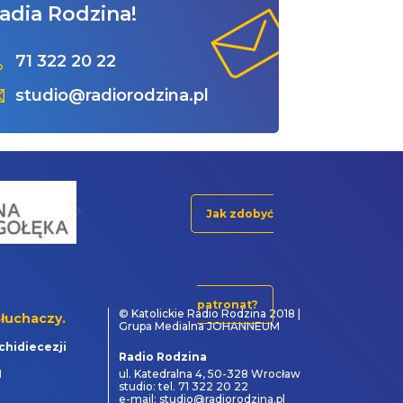
adia Rodzina!
71 322 20 22
studio@radiorodzina.pl
Jak zdobyć
patronat?
© Katolickie Radio Rodzina 2018 |
łuchaczy.
Grupa Medialna JOHANNEUM
chidiecezji
Radio Rodzina
1
ul. Katedralna 4, 50-328 Wrocław
studio: tel. 71 322 20 22
e-mail: studio@radiorodzina.pl