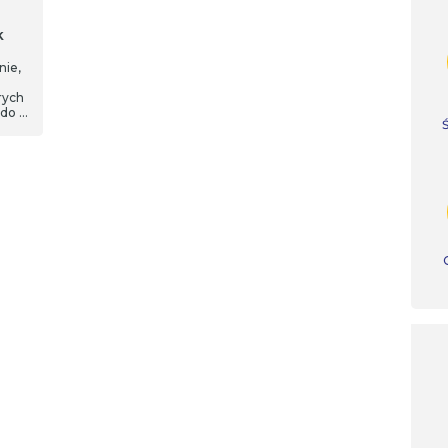
k
nie,
rych
 do 4
ów
ie
u w