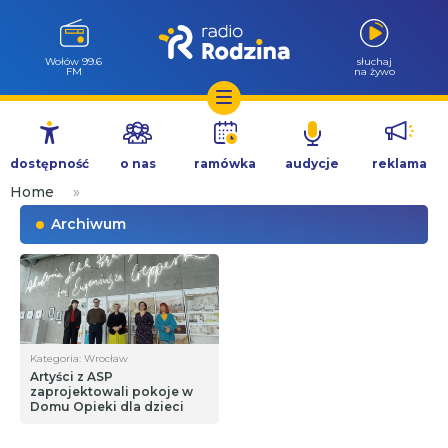
Wołów 99.6
słuchaj
FM
na żywo
Przejdź
do
dostępność
o nas
ramówka
audycje
reklama
treści
Home
»
Archiwum
Kategoria: Wrocław
Artyści z ASP
zaprojektowali pokoje w
Domu Opieki dla dzieci