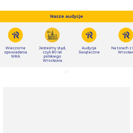
Nasze audycje
Wieczorne
Jesteśmy stąd,
Audycje
Na torach z
opowiadania
czyli 80 lat
Świąteczne
Wrocła
WKA
polskiego
Wrocławia