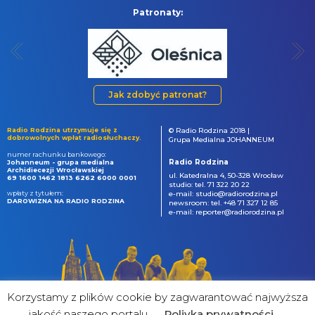
Patronaty:
Jak zdobyć patronat?
Radio Rodzina utrzymuje się z
© Radio Rodzina 2018 |
dobrowolnych wpłat radiosłuchaczy.
Grupa Medialna JOHANNEUM
numer rachunku bankowego:
Radio Rodzina
Johanneum - grupa medialna
Archidiecezji Wrocławskiej
ul. Katedralna 4, 50-328 Wrocław
69 1600 1462 1813 6262 6000 0001
studio: tel. 71 322 20 22
wpłaty z tytułem:
e-mail: studio@radiorodzina.pl
DAROWIZNA NA RADIO RODZINA
newsroom: tel. +48 71 327 12 85
e-mail: reporter@radiorodzina.pl
Korzystamy z plików cookie by zagwarantować najwyższa
jakość naszego portalu
Poliyka prywatności