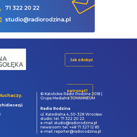
71 322 20 22
studio@radiorodzina.pl
Jak zdobyć
patronat?
© Katolickie Radio Rodzina 2018 |
łuchaczy.
Grupa Medialna JOHANNEUM
chidiecezji
Radio Rodzina
1
ul. Katedralna 4, 50-328 Wrocław
studio: tel. 71 322 20 22
e-mail: studio@radiorodzina.pl
newsroom: tel. +48 71 327 12 85
e-mail: reporter@radiorodzina.pl