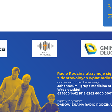
Radio Rodzina utrzymuje się
z dobrowolnych wpłat radios
numer rachunku bankowego:
Johanneum - grupa medialna Ar
Wrocławskiej
69 1600 1462 1813 6262 6000 000
wpłaty z tytułem:
DAROWIZNA NA RADIO RODZINA