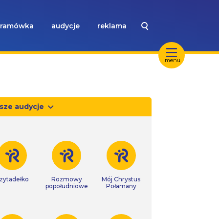
ramówka
audycje
reklama
menu
sze audycje
zytadełko
Rozmowy
Mój Chrystus
popołudniowe
Połamany