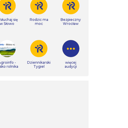
łuchaj się
Rodzic ma
Bezpieczny
w Słowo
moc
Wrocław
groinfo -
Dziennikarski
więcej
isko rolnika
Tygiel
audycji