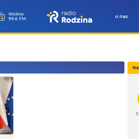
Wołów
o nas
99.6 FM
Na
C