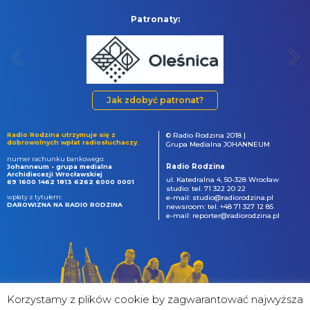
Patronaty:
Jak zdobyć patronat?
Radio Rodzina utrzymuje się z
© Radio Rodzina 2018 |
dobrowolnych wpłat radiosłuchaczy.
Grupa Medialna JOHANNEUM
numer rachunku bankowego:
Radio Rodzina
Johanneum - grupa medialna
Archidiecezji Wrocławskiej
ul. Katedralna 4, 50-328 Wrocław
69 1600 1462 1813 6262 6000 0001
studio: tel. 71 322 20 22
wpłaty z tytułem:
e-mail: studio@radiorodzina.pl
DAROWIZNA NA RADIO RODZINA
newsroom: tel. +48 71 327 12 85
e-mail: reporter@radiorodzina.pl
Korzystamy z plików cookie by zagwarantować najwyższa