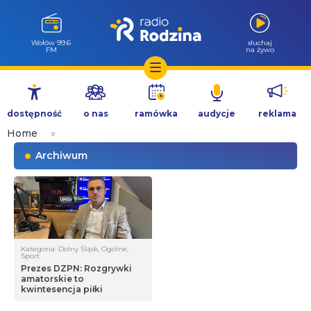
Wołów 99.6
słuchaj
FM
na żywo
Przejdź
do
dostępność
o nas
ramówka
audycje
reklama
treści
Home
»
Archiwum
Kategoria: Dolny Śląsk, Ogólne,
Sport
Prezes DZPN: Rozgrywki
amatorskie to
kwintesencja piłki