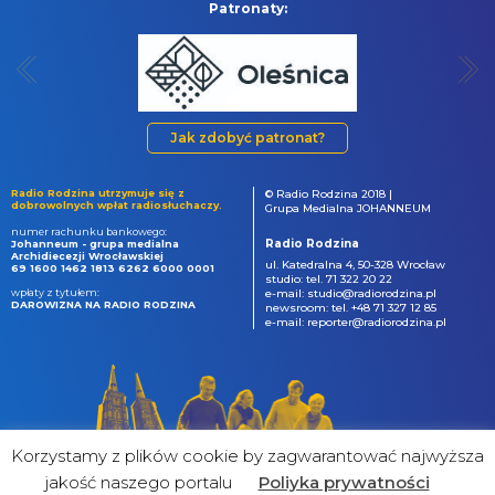
Patronaty:
Jak zdobyć patronat?
Radio Rodzina utrzymuje się z
© Radio Rodzina 2018 |
dobrowolnych wpłat radiosłuchaczy.
Grupa Medialna JOHANNEUM
numer rachunku bankowego:
Radio Rodzina
Johanneum - grupa medialna
Archidiecezji Wrocławskiej
ul. Katedralna 4, 50-328 Wrocław
69 1600 1462 1813 6262 6000 0001
studio: tel. 71 322 20 22
wpłaty z tytułem:
e-mail: studio@radiorodzina.pl
DAROWIZNA NA RADIO RODZINA
newsroom: tel. +48 71 327 12 85
e-mail: reporter@radiorodzina.pl
Korzystamy z plików cookie by zagwarantować najwyższa
jakość naszego portalu
Poliyka prywatności