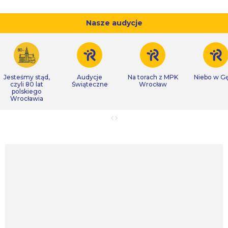
Nasze audycje
Jesteśmy stąd,
Audycje
Na torach z MPK
Niebo w Gę
czyli 80 lat
Świąteczne
Wrocław
polskiego
Wrocławia