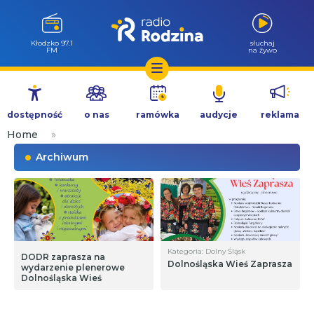
Wołów 99.6
słuchaj
FM
na żywo
Przejdź
do
dostępność
o nas
ramówka
audycje
reklama
treści
Home
»
Archiwum
Kategoria: Dolny Śląsk
DODR zaprasza na
Dolnośląska Wieś Zaprasza
wydarzenie plenerowe
Dolnośląska Wieś