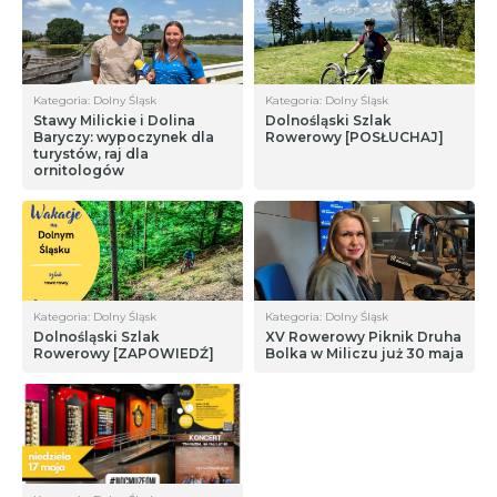
Kategoria: Dolny Śląsk
Kategoria: Dolny Śląsk
Stawy Milickie i Dolina
Dolnośląski Szlak
Baryczy: wypoczynek dla
Rowerowy [POSŁUCHAJ]
turystów, raj dla
ornitologów
Kategoria: Dolny Śląsk
Kategoria: Dolny Śląsk
Dolnośląski Szlak
XV Rowerowy Piknik Druha
Rowerowy [ZAPOWIEDŹ]
Bolka w Miliczu już 30 maja