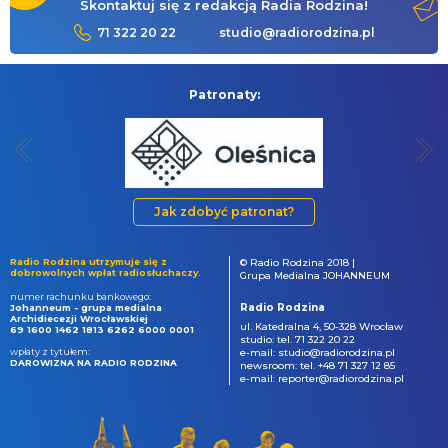
Skontaktuj się z redakcją Radia Rodzina!
71 322 20 22
studio@radiorodzina.pl
Patronaty:
Jak zdobyć patronat?
Radio Rodzina utrzymuje się z
© Radio Rodzina 2018 |
dobrowolnych wpłat radiosłuchaczy.
Grupa Medialna JOHANNEUM
numer rachunku bankowego:
Radio Rodzina
Johanneum - grupa medialna
Archidiecezji Wrocławskiej
ul. Katedralna 4, 50-328 Wrocław
69 1600 1462 1813 6262 6000 0001
studio: tel. 71 322 20 22
wpłaty z tytułem:
e-mail: studio@radiorodzina.pl
DAROWIZNA NA RADIO RODZINA
newsroom: tel. +48 71 327 12 85
e-mail: reporter@radiorodzina.pl