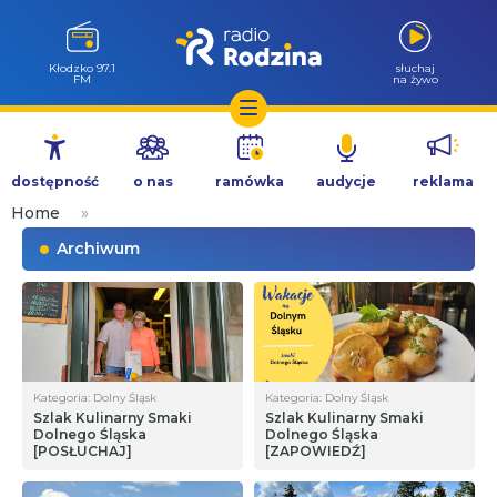
Wołów 99.6
słuchaj
FM
na żywo
Przejdź
do
dostępność
o nas
ramówka
audycje
reklama
treści
Home
»
Archiwum
Kategoria: Dolny Śląsk
Kategoria: Dolny Śląsk
Szlak Kulinarny Smaki
Szlak Kulinarny Smaki
Dolnego Śląska
Dolnego Śląska
[POSŁUCHAJ]
[ZAPOWIEDŹ]