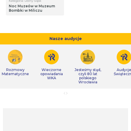
Kategoria: Dolny Śląsk
Noc Muzeów w Muzeum
Bombki w Miliczu
Nasze audycje
Rozmowy
Wieczorne
Jesteśmy stąd,
Audycj
Matematyczne
opowiadania
czyli 80 lat
Świątecz
WKA
polskiego
Wrocławia