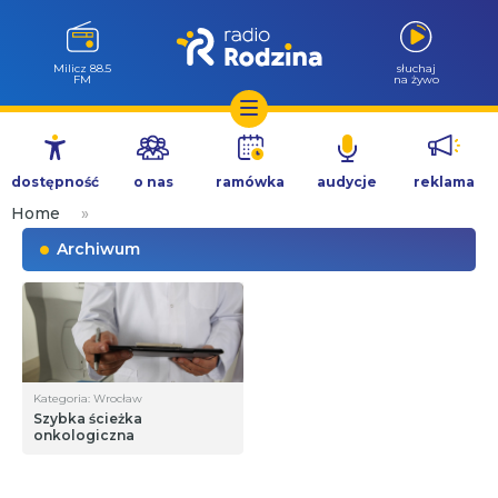
Milicz 88.5
słuchaj
FM
na żywo
Przejdź
do
dostępność
o nas
ramówka
audycje
reklama
treści
Home
»
Archiwum
Kategoria: Wrocław
Szybka ścieżka
onkologiczna