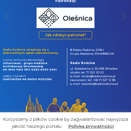
Patronaty:
Jak zdobyć patronat?
Radio Rodzina utrzymuje się z
© Radio Rodzina 2018 |
dobrowolnych wpłat radiosłuchaczy.
Grupa Medialna JOHANNEUM
numer rachunku bankowego:
Radio Rodzina
Johanneum - grupa medialna
Archidiecezji Wrocławskiej
ul. Katedralna 4, 50-328 Wrocław
69 1600 1462 1813 6262 6000 0001
studio: tel. 71 322 20 22
wpłaty z tytułem:
e-mail: studio@radiorodzina.pl
DAROWIZNA NA RADIO RODZINA
newsroom: tel. +48 71 327 12 85
e-mail: reporter@radiorodzina.pl
Korzystamy z plików cookie by zagwarantować najwyższa
jakość naszego portalu
Poliyka prywatności