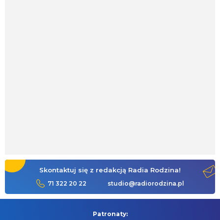
Skontaktuj się z redakcją Radia Rodzina!
71 322 20 22
studio@radiorodzina.pl
Patronaty: