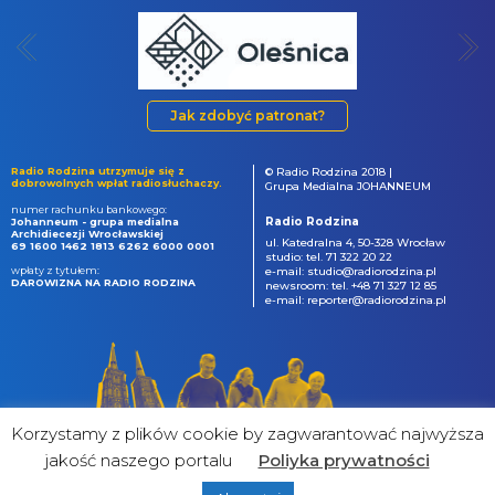
Jak zdobyć patronat?
Radio Rodzina utrzymuje się z
© Radio Rodzina 2018 |
dobrowolnych wpłat radiosłuchaczy.
Grupa Medialna JOHANNEUM
numer rachunku bankowego:
Radio Rodzina
Johanneum - grupa medialna
Archidiecezji Wrocławskiej
ul. Katedralna 4, 50-328 Wrocław
69 1600 1462 1813 6262 6000 0001
studio: tel. 71 322 20 22
wpłaty z tytułem:
e-mail: studio@radiorodzina.pl
DAROWIZNA NA RADIO RODZINA
newsroom: tel. +48 71 327 12 85
e-mail: reporter@radiorodzina.pl
Korzystamy z plików cookie by zagwarantować najwyższa
jakość naszego portalu
Poliyka prywatności