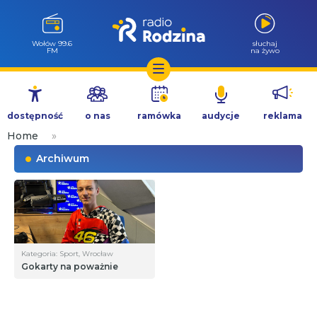
Wołów 99.6
słuchaj
FM
na żywo
Przejdź
do
dostępność
o nas
ramówka
audycje
reklama
treści
Home
»
Archiwum
Kategoria: Sport, Wrocław
Gokarty na poważnie