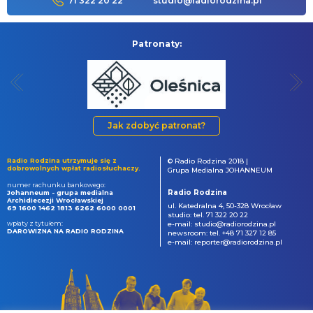
71 322 20 22
studio@radiorodzina.pl
Patronaty:
Jak zdobyć patronat?
Radio Rodzina utrzymuje się z
© Radio Rodzina 2018 |
dobrowolnych wpłat radiosłuchaczy.
Grupa Medialna JOHANNEUM
numer rachunku bankowego:
Radio Rodzina
Johanneum - grupa medialna
Archidiecezji Wrocławskiej
ul. Katedralna 4, 50-328 Wrocław
69 1600 1462 1813 6262 6000 0001
studio: tel. 71 322 20 22
wpłaty z tytułem:
e-mail: studio@radiorodzina.pl
DAROWIZNA NA RADIO RODZINA
newsroom: tel. +48 71 327 12 85
e-mail: reporter@radiorodzina.pl