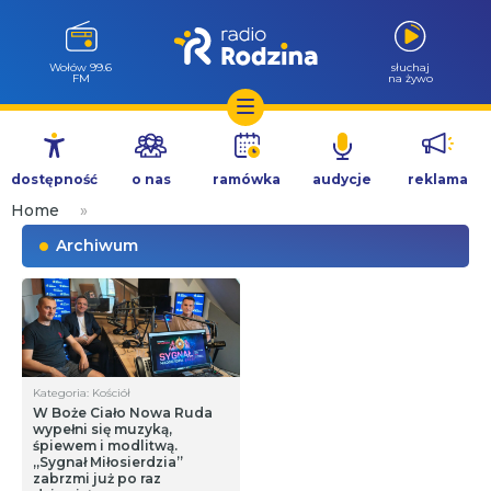
Wołów 99.6
słuchaj
FM
na żywo
Przejdź
do
dostępność
o nas
ramówka
audycje
reklama
treści
Home
»
Archiwum
Kategoria: Kościół
W Boże Ciało Nowa Ruda
wypełni się muzyką,
śpiewem i modlitwą.
„Sygnał Miłosierdzia”
zabrzmi już po raz