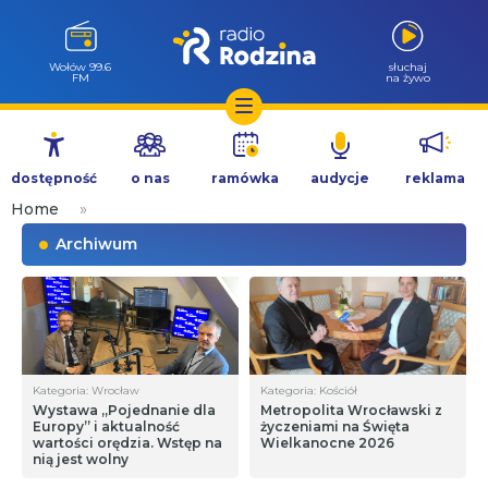
Wołów 99.6
słuchaj
FM
na żywo
Przejdź
do
dostępność
o nas
ramówka
audycje
reklama
treści
Home
»
Archiwum
Kategoria: Wrocław
Kategoria: Kościół
Wystawa „Pojednanie dla
Metropolita Wrocławski z
Europy” i aktualność
życzeniami na Święta
wartości orędzia. Wstęp na
Wielkanocne 2026
nią jest wolny