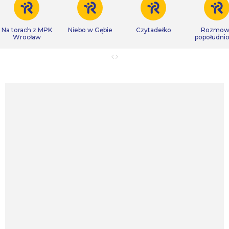
Na torach z MPK
Niebo w Gębie
Czytadełko
Rozmow
Wrocław
popołudni