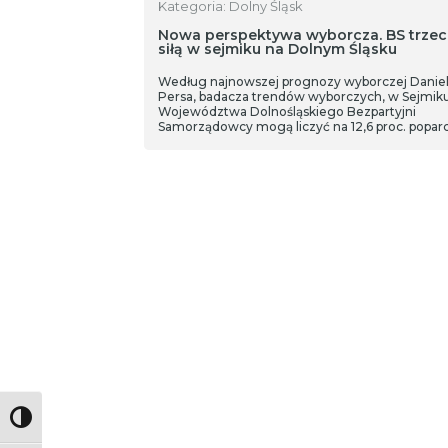
Kategoria: Dolny Śląsk
Nowa perspektywa wyborcza. BS trzec
siłą w sejmiku na Dolnym Śląsku
Według najnowszej prognozy wyborczej Danie
Persa, badacza trendów wyborczych, w Sejmik
Województwa Dolnośląskiego Bezpartyjni
Samorządowcy mogą liczyć na 12,6 proc. poparc
na Dolnym Śląsku i blisko 6 pkt. proc. w skali kraj
pierwszym miejscu znajduje się KO z 27,8 proc.,
drugie miejsce na podium zajmuje PiS.
Toggle High Contrast