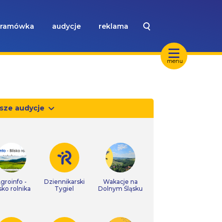
ramówka
audycje
reklama
menu
sze audycje
groinfo -
Dziennikarski
Wakacje na
isko rolnika
Tygiel
Dolnym Śląsku