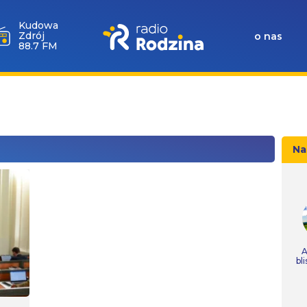
Kudowa
Zdrój
o nas
88.7 FM
Na
A
bl