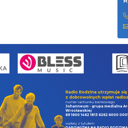
R
Radio Rodzina utrzymuje się
z dobrowolnych wpłat radios
numer rachunku bankowego:
Johanneum - grupa medialna Ar
Wrocławskiej
69 1600 1462 1813 6262 6000 000
wpłaty z tytułem:
DAROWIZNA NA RADIO RODZINA