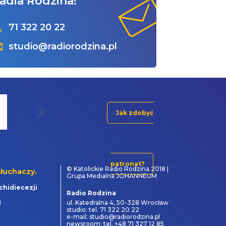
adia Rodzina!
71 322 20 22
studio@radiorodzina.pl
Jak zdobyć
patronat?
© Katolickie Radio Rodzina 2018 |
łuchaczy.
Grupa Medialna JOHANNEUM
chidiecezji
Radio Rodzina
1
ul. Katedralna 4, 50-328 Wrocław
studio: tel. 71 322 20 22
e-mail: studio@radiorodzina.pl
newsroom: tel. +48 71 327 12 85