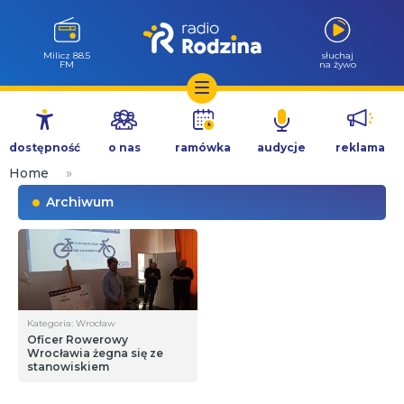
Milicz 88.5
słuchaj
FM
na żywo
Przejdź
do
dostępność
o nas
ramówka
audycje
reklama
treści
Home
»
Archiwum
Kategoria: Wrocław
Oficer Rowerowy
Wrocławia żegna się ze
stanowiskiem