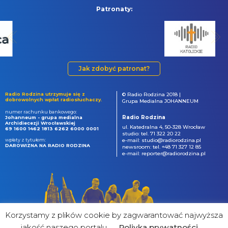
Patronaty:
Jak zdobyć patronat?
Radio Rodzina utrzymuje się z
© Radio Rodzina 2018 |
dobrowolnych wpłat radiosłuchaczy.
Grupa Medialna JOHANNEUM
numer rachunku bankowego:
Radio Rodzina
Johanneum - grupa medialna
Archidiecezji Wrocławskiej
ul. Katedralna 4, 50-328 Wrocław
69 1600 1462 1813 6262 6000 0001
studio: tel. 71 322 20 22
wpłaty z tytułem:
e-mail: studio@radiorodzina.pl
DAROWIZNA NA RADIO RODZINA
newsroom: tel. +48 71 327 12 85
e-mail: reporter@radiorodzina.pl
Korzystamy z plików cookie by zagwarantować najwyższa
jakość naszego portalu
Poliyka prywatności