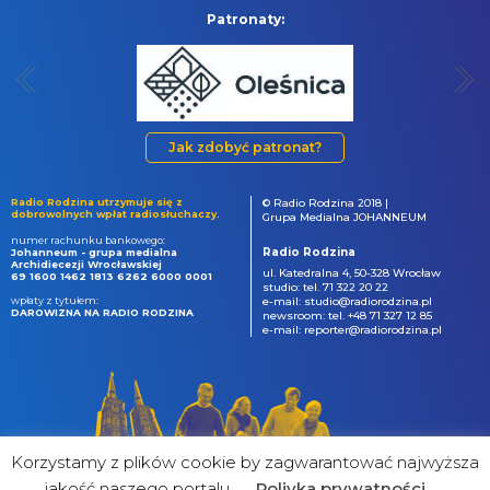
Patronaty:
Jak zdobyć patronat?
Radio Rodzina utrzymuje się z
© Radio Rodzina 2018 |
dobrowolnych wpłat radiosłuchaczy.
Grupa Medialna JOHANNEUM
numer rachunku bankowego:
Radio Rodzina
Johanneum - grupa medialna
Archidiecezji Wrocławskiej
ul. Katedralna 4, 50-328 Wrocław
69 1600 1462 1813 6262 6000 0001
studio: tel. 71 322 20 22
wpłaty z tytułem:
e-mail: studio@radiorodzina.pl
DAROWIZNA NA RADIO RODZINA
newsroom: tel. +48 71 327 12 85
e-mail: reporter@radiorodzina.pl
Korzystamy z plików cookie by zagwarantować najwyższa
jakość naszego portalu
Poliyka prywatności