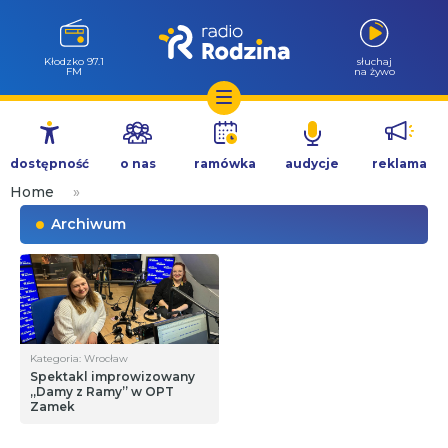
Wołów 99.6
słuchaj
FM
na żywo
Przejdź
do
dostępność
o nas
ramówka
audycje
reklama
treści
Home
»
Archiwum
Kategoria: Wrocław
Spektakl improwizowany
„Damy z Ramy” w OPT
Zamek