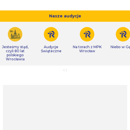
Nasze audycje
Jesteśmy stąd,
Audycje
Na torach z MPK
Niebo w Gę
czyli 80 lat
Świąteczne
Wrocław
polskiego
Wrocławia