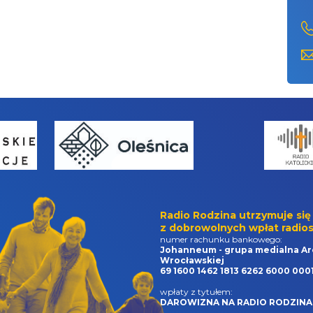
Radio Rodzina utrzymuje się
z dobrowolnych wpłat radios
numer rachunku bankowego:
Johanneum - grupa medialna Ar
Wrocławskiej
69 1600 1462 1813 6262 6000 000
wpłaty z tytułem:
DAROWIZNA NA RADIO RODZINA