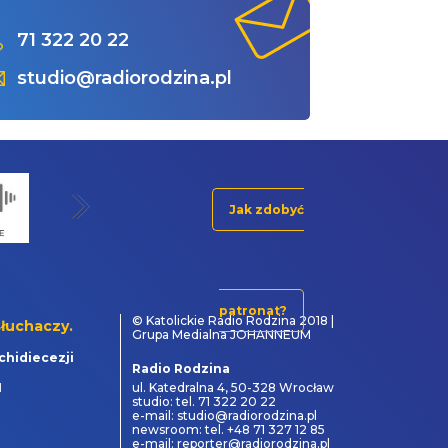
71 322 20 22
studio@radiorodzina.pl
Jak zdobyć
patronat?
© Katolickie Radio Rodzina 2018 |
łuchaczy.
Grupa Medialna JOHANNEUM
chidiecezji
Radio Rodzina
1
ul. Katedralna 4, 50-328 Wrocław
studio: tel. 71 322 20 22
e-mail: studio@radiorodzina.pl
newsroom: tel. +48 71 327 12 85
e-mail: reporter@radiorodzina.pl