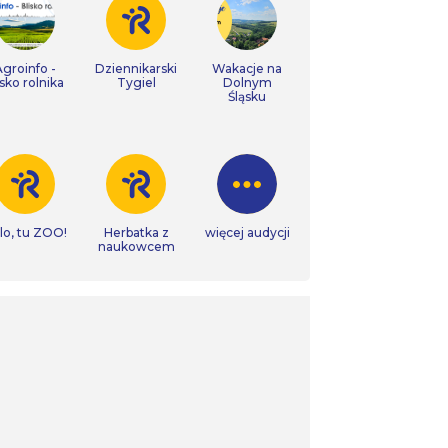
Agroinfo -
Dziennikarski
Wakacje na
isko rolnika
Tygiel
Dolnym
Śląsku
lo, tu ZOO!
Herbatka z
więcej audycji
naukowcem