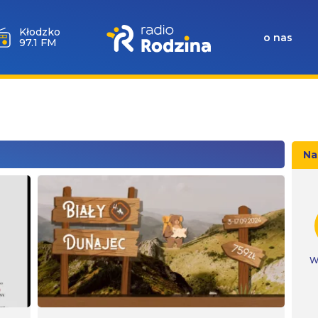
Wołów
o nas
99.6 FM
Na
W