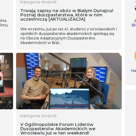
Kategoria: Kościół
Trwają zapisy na obóz w Białym Dunajcu!
Poznaj duszpasterstwa, które w nim
uczestniczą [AKTUALIZACJA]
ólna
ilmu
bl
We wrześniu, już po raz 41. studenci z wrocławskich i
opolskich duszpasterstw akademickich spotkają się
na Obozie Adaptacyjnym Duszpasterstw
Akademickich w Biał…
Ha
Kategoria: Kościół
z
V Ogólnopolskie Forum Liderów
Duszpasterstw Akademickich we
Wrocławiu już w ten weekend!