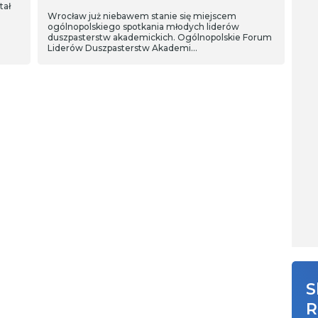
tał
Wrocław już niebawem stanie się miejscem
ogólnopolskiego spotkania młodych liderów
duszpasterstw akademickich. Ogólnopolskie Forum
Liderów Duszpasterstw Akademi…
S
R