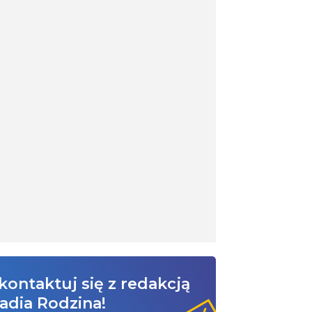
kontaktuj się z redakcją
adia Rodzina!