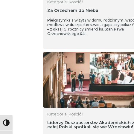
Kategoria: Kościół
Za Orzechem do Nieba
Pielgrzymka z wizytą w domu rodzinnym, wsp
modlitwa w duszpasterstwie, agapa czy pokaz f
– z okazji 5. rocznicy śmierci ks. Stanisława
Orzechowskiego &#…
Kategoria: Kościół
Liderzy Duszpasterstw Akademickich 
Toggle High Contrast
całej Polski spotkali się we Wrocławiu!