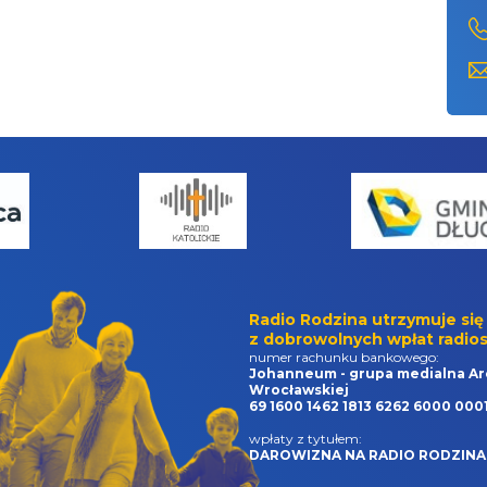
Radio Rodzina utrzymuje się
z dobrowolnych wpłat radios
numer rachunku bankowego:
Johanneum - grupa medialna Ar
Wrocławskiej
69 1600 1462 1813 6262 6000 000
wpłaty z tytułem:
DAROWIZNA NA RADIO RODZINA