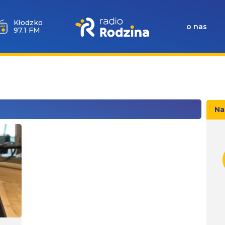
Wołów
o nas
99.6 FM
Na