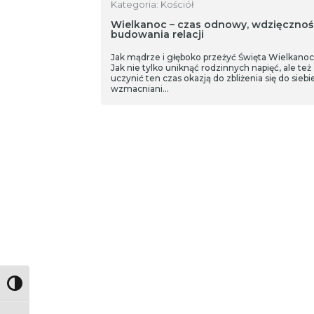
Kategoria: Kościół
Wielkanoc – czas odnowy, wdzięcznośc
budowania relacji
Jak mądrze i głęboko przeżyć Święta Wielkano
Jak nie tylko uniknąć rodzinnych napięć, ale też
uczynić ten czas okazją do zbliżenia się do siebie
wzmacniani…
Toggle High Contrast