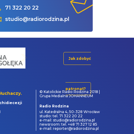
71 322 20 22
studio@radiorodzina.pl
Jak zdobyć
patronat?
© Katolickie Radio Rodzina 2018 |
łuchaczy.
Grupa Medialna JOHANNEUM
chidiecezji
Radio Rodzina
1
ul. Katedralna 4, 50-328 Wrocław
studio: tel. 71 322 20 22
e-mail: studio@radiorodzina.pl
newsroom: tel. +48 71 327 12 85
e-mail: reporter@radiorodzina.pl