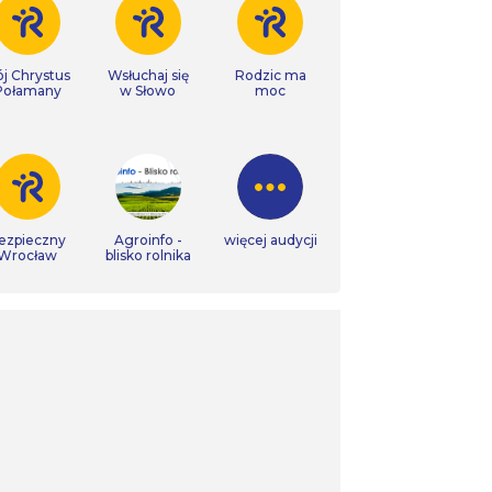
j Chrystus
Wsłuchaj się
Rodzic ma
Połamany
w Słowo
moc
ezpieczny
Agroinfo -
więcej audycji
Wrocław
blisko rolnika