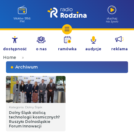
Wołów 99.6
słuchaj
FM
na żywo
Przejdź
do
dostępność
o nas
ramówka
audycje
reklama
treści
Home
»
Archiwum
Kategoria: Dolny Śląsk
Dolny Śląsk stolicą
technologii kosmicznych?
Ruszyło Dolnośląskie
Forum Innowacji