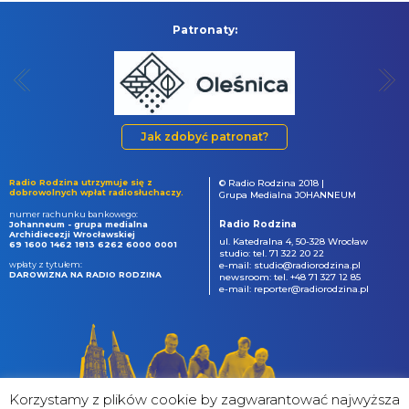
Patronaty:
Jak zdobyć patronat?
Radio Rodzina utrzymuje się z
© Radio Rodzina 2018 |
dobrowolnych wpłat radiosłuchaczy.
Grupa Medialna JOHANNEUM
numer rachunku bankowego:
Radio Rodzina
Johanneum - grupa medialna
Archidiecezji Wrocławskiej
ul. Katedralna 4, 50-328 Wrocław
69 1600 1462 1813 6262 6000 0001
studio: tel. 71 322 20 22
wpłaty z tytułem:
e-mail: studio@radiorodzina.pl
DAROWIZNA NA RADIO RODZINA
newsroom: tel. +48 71 327 12 85
e-mail: reporter@radiorodzina.pl
Korzystamy z plików cookie by zagwarantować najwyższa