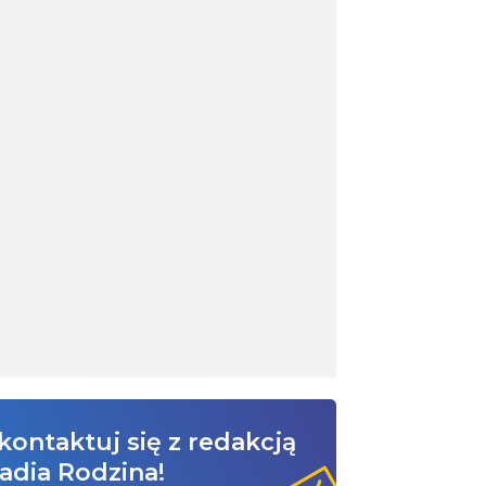
kontaktuj się z redakcją
adia Rodzina!