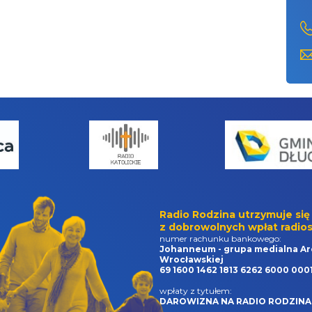
Radio Rodzina utrzymuje się
z dobrowolnych wpłat radios
numer rachunku bankowego:
Johanneum - grupa medialna Ar
Wrocławskiej
69 1600 1462 1813 6262 6000 000
wpłaty z tytułem:
DAROWIZNA NA RADIO RODZINA