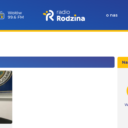
Wołów
o nas
99.6 FM
Na
W