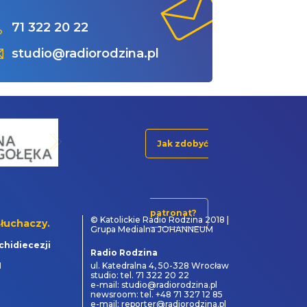
71 322 20 22
studio@radiorodzina.pl
Jak zdobyć
patronat?
© Katolickie Radio Rodzina 2018 |
łuchaczy.
Grupa Medialna JOHANNEUM
chidiecezji
Radio Rodzina
1
ul. Katedralna 4, 50-328 Wrocław
studio: tel. 71 322 20 22
e-mail: studio@radiorodzina.pl
newsroom: tel. +48 71 327 12 85
e-mail: reporter@radiorodzina.pl