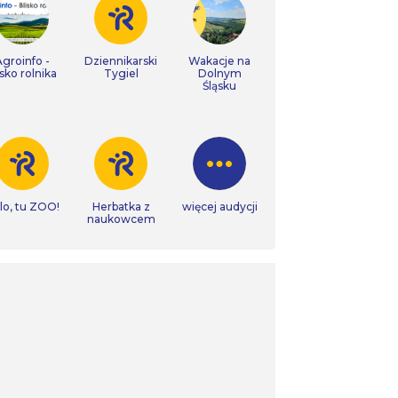
Agroinfo -
Dziennikarski
Wakacje na
isko rolnika
Tygiel
Dolnym
Śląsku
lo, tu ZOO!
Herbatka z
więcej audycji
naukowcem