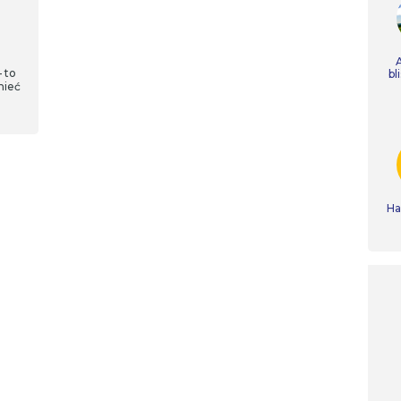
 to
bl
mieć
Ha