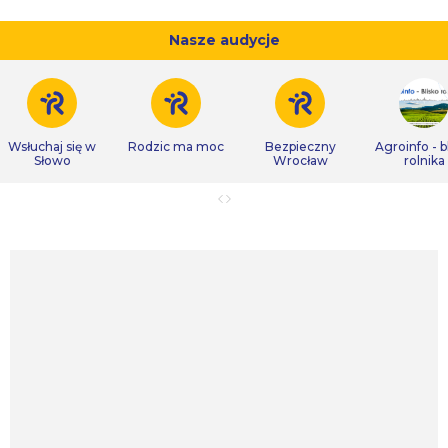
Nasze audycje
Wsłuchaj się w
Rodzic ma moc
Bezpieczny
Agroinfo - b
Słowo
Wrocław
rolnika