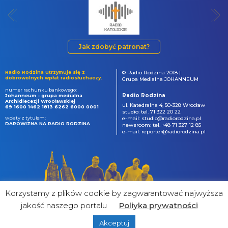
Jak zdobyć patronat?
Radio Rodzina utrzymuje się z
© Radio Rodzina 2018 |
dobrowolnych wpłat radiosłuchaczy.
Grupa Medialna JOHANNEUM
numer rachunku bankowego:
Radio Rodzina
Johanneum - grupa medialna
Archidiecezji Wrocławskiej
ul. Katedralna 4, 50-328 Wrocław
69 1600 1462 1813 6262 6000 0001
studio: tel. 71 322 20 22
wpłaty z tytułem:
e-mail: studio@radiorodzina.pl
DAROWIZNA NA RADIO RODZINA
newsroom: tel. +48 71 327 12 85
e-mail: reporter@radiorodzina.pl
Korzystamy z plików cookie by zagwarantować najwyższa
jakość naszego portalu
Poliyka prywatności
Akceptuj
powered by
&