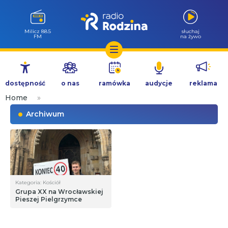
Milicz 88.5
słuchaj
FM
na żywo
Przejdź
do
dostępność
o nas
ramówka
audycje
reklama
treści
Home
»
Archiwum
Kategoria: Kościół
Grupa XX na Wrocławskiej
Pieszej Pielgrzymce