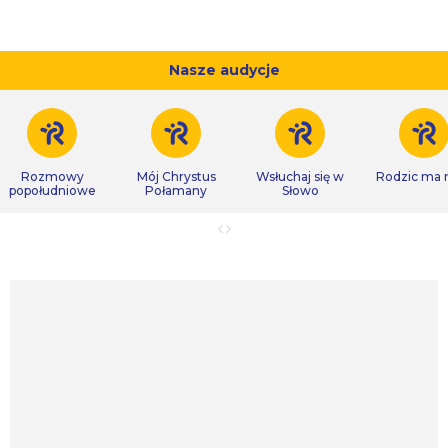
Nasze audycje
Rozmowy
Mój Chrystus
Wsłuchaj się w
Rodzic ma
popołudniowe
Połamany
Słowo