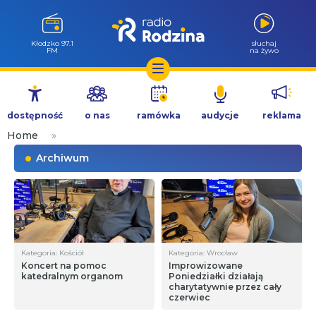
Kłodzko 97.1
słuchaj
FM
na żywo
Przejdź
do
dostępność
o nas
ramówka
audycje
reklama
treści
Home
»
Archiwum
Kategoria: Kościół
Kategoria: Wrocław
Koncert na pomoc
Improwizowane
katedralnym organom
Poniedziałki działają
charytatywnie przez cały
czerwiec