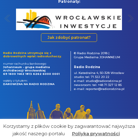
Patronaty:
Jak zdobyć patronat?
Radio Rodzina utrzymuje się z
© Radio Rodzina 2018 |
dobrowolnych wpłat radiosłuchaczy.
Grupa Medialna JOHANNEUM
numer rachunku bankowego:
Radio Rodzina
Johanneum - grupa medialna
Archidiecezji Wrocławskiej
ul. Katedralna 4, 50-328 Wrocław
69 1600 1462 1813 6262 6000 0001
studio: tel. 71 322 20 22
wpłaty z tytułem:
e-mail: studio@radiorodzina.pl
DAROWIZNA NA RADIO RODZINA
newsroom: tel. +48 71 327 12 85
e-mail: reporter@radiorodzina.pl
Korzystamy z plików cookie by zagwarantować najwyższa
jakość naszego portalu
Poliyka prywatności