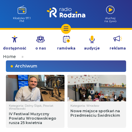
Kłodzko 97.1
słuchaj
FM
na żywo
Przejdź
do
dostępność
o nas
ramówka
audycje
reklama
treści
Home
»
Archiwum
Kategoria: Dolny Śląsk, Powiat
Kategoria: Wrocław
Wrocławski
Nowe miejsce spotkań na
IV Festiwal Muzyczny
Przedmieściu Świdnickim
Powiatu Wrocławskiego
rusza 25 kwietnia