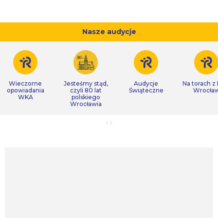
Nasze audycje
Wieczorne
Jesteśmy stąd,
Audycje
Na torach z
opowiadania
czyli 80 lat
Świąteczne
Wrocła
WKA
polskiego
Wrocławia