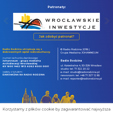
Patronaty:
Jak zdobyć patronat?
Radio Rodzina utrzymuje się z
© Radio Rodzina 2018 |
dobrowolnych wpłat radiosłuchaczy.
Grupa Medialna JOHANNEUM
numer rachunku bankowego:
Radio Rodzina
Johanneum - grupa medialna
Archidiecezji Wrocławskiej
ul. Katedralna 4, 50-328 Wrocław
69 1600 1462 1813 6262 6000 0001
studio: tel. 71 322 20 22
wpłaty z tytułem:
e-mail: studio@radiorodzina.pl
DAROWIZNA NA RADIO RODZINA
newsroom: tel. +48 71 327 12 85
e-mail: reporter@radiorodzina.pl
Korzystamy z plików cookie by zagwarantować najwyższa